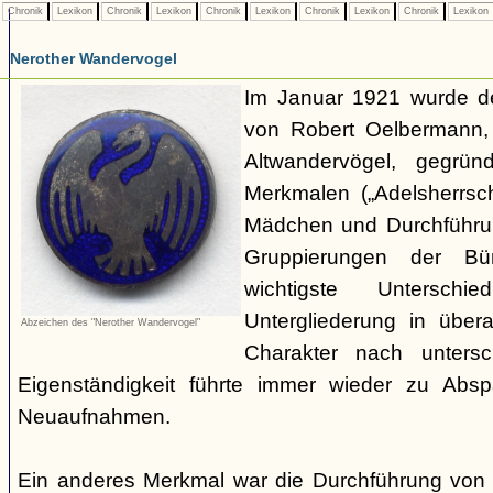
Chronik
Lexikon
Chronik
Lexikon
Chronik
Lexikon
Chronik
Lexikon
Chronik
Lexikon
Nerother Wandervogel
Im Januar 1921 wurde d
von Robert Oelbermann, 
Altwandervögel, gegrün
Merkmalen („Adelsherrsc
Mädchen und Durchführu
Gruppierungen der Bü
wichtigste Untersc
Untergliederung in über
Abzeichen des "Nerother Wandervogel"
Charakter nach untersc
Eigenständigkeit führte immer wieder zu Abs
Neuaufnahmen.
Ein anderes Merkmal war die Durchführung von 