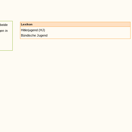
Lexikon
 beide
Hitlerjugend (HJ)
gen in
Bündische Jugend