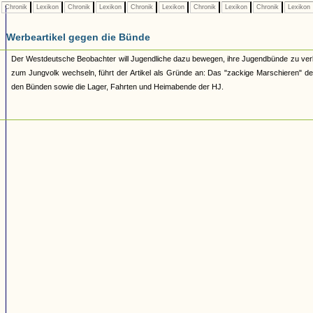
Chronik
Lexikon
Chronik
Lexikon
Chronik
Lexikon
Chronik
Lexikon
Chronik
Lexikon
Werbeartikel gegen die Bünde
Der Westdeutsche Beobachter will Jugendliche dazu bewegen, ihre Jugendbünde zu verl
zum Jungvolk wechseln, führt der Artikel als Gründe an: Das "zackige Marschieren" der 
den Bünden sowie die Lager, Fahrten und Heimabende der HJ.