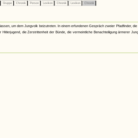
Gruppe
Chronik
Person
Lexikon
Chronik
Lexikon
Chronik
assen, um dem Jungvolk beizutreten. In einem erfundenen Gespräch zweier Pfadfinder, die
Hitlerjugend, die Zerstrittenheit der Bünde, die vermeintliche Benachteiligung ärmerer Jun