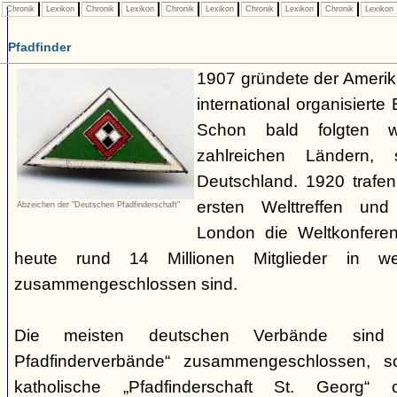
Chronik
Lexikon
Chronik
Lexikon
Chronik
Lexikon
Chronik
Lexikon
Chronik
Lexikon
Pfadfinder
1907 gründete der Amerik
international organisiert
Schon bald folgten w
zahlreichen Ländern
Deutschland. 1920 trafen
ersten Welttreffen un
Abzeichen der "Deutschen Pfadfinderschaft"
London die Weltkonferen
heute rund 14 Millionen Mitglieder in w
zusammengeschlossen sind.
Die meisten deutschen Verbände sind
Pfadfinderverbände“ zusammengeschlossen, 
katholische „Pfadfinderschaft St. Georg