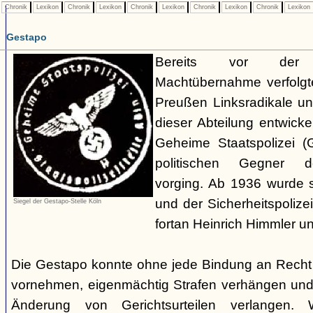
Chronik
Lexikon
Chronik
Lexikon
Chronik
Lexikon
Chronik
Lexikon
Chronik
Lexikon
Gestapo
Bereits vor der nat
Machtübernahme verfolgte 
Preußen Linksradikale u
dieser Abteilung entwicke
Geheime Staatspolizei (
politischen Gegner de
vorging. Ab 1936 wurde si
und der Sicherheitspolize
Siegel der Gestapo-Stelle Köln
fortan Heinrich Himmler u
Die Gestapo konnte ohne jede Bindung an Rech
vornehmen, eigenmächtig Strafen verhängen und
Änderung von Gerichtsurteilen verlangen. Wi