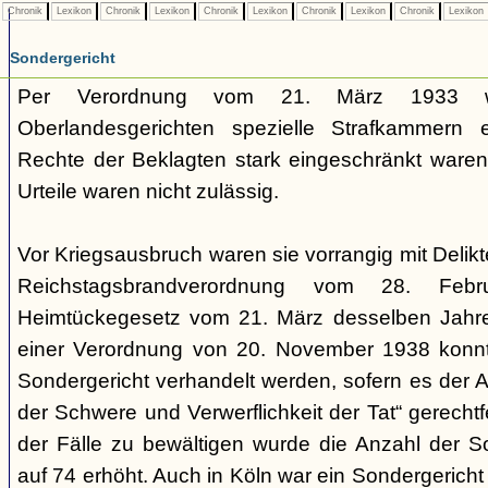
Chronik
Lexikon
Chronik
Lexikon
Chronik
Lexikon
Chronik
Lexikon
Chronik
Lexikon
Sondergericht
Per Verordnung vom 21. März 1933 
Oberlandesgerichten spezielle Strafkammern e
Rechte der Beklagten stark eingeschränkt waren.
Urteile waren nicht zulässig.
Vor Kriegsausbruch waren sie vorrangig mit Deli
Reichstagsbrandverordnung vom 28. Fe
Heimtückegesetz vom 21. März desselben Jahres
einer Verordnung von 20. November 1938 konnte
Sondergericht verhandelt werden, sofern es der 
der Schwere und Verwerflichkeit der Tat“ gerechtf
der Fälle zu bewältigen wurde die Anzahl der 
auf 74 erhöht. Auch in Köln war ein Sondergericht