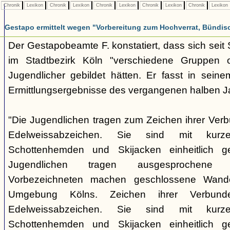
Chronik
Lexikon
Chronik
Lexikon
Chronik
Lexikon
Chronik
Lexikon
Chronik
Lexikon
Gestapo ermittelt wegen "Vorbereitung zum Hochverrat, Bündis
Der Gestapobeamte F. konstatiert, dass sich sei
im Stadtbezirk Köln "verschiedene Gruppen opp
Jugendlicher gebildet hätten. Er fasst in seine
Ermittlungsergebnisse des vergangenen halben 
"Die Jugendlichen tragen zum Zeichen ihrer Verb
Edelweissabzeichen. Sie sind mit kurz
Schottenhemden und Skijacken einheitlich ge
Jugendlichen tragen ausgesprochene 
Vorbezeichneten machen geschlossene Wande
Umgebung Kölns. Zeichen ihrer Verbunde
Edelweissabzeichen. Sie sind mit kurz
Schottenhemden und Skijacken einheitlich ge