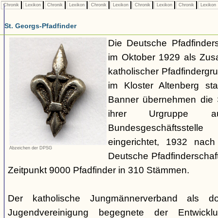
Chronik
Lexikon
Chronik
Lexikon
Chronik
Lexikon
Chronik
Lexikon
Chronik
Lexikon
St. Georgs-Pfadfinder
Die Deutsche Pfadfinder
im Oktober 1929 als Zus
katholischer Pfadfinderg
im Kloster Altenberg sta
Banner übernehmen die S
ihrer Urgruppe a
Bundesgeschäftsstell
eingerichtet, 1932 nach
Abzeichen der DPSG
Deutsche Pfadfinderschaf
Zeitpunkt 9000 Pfadfinder in 310 Stämmen.
Der katholische Jungmännerverband als dom
Jugendvereinigung begegnete der Entwicklu