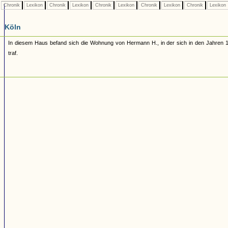
Chronik
Lexikon
Chronik
Lexikon
Chronik
Lexikon
Chronik
Lexikon
Chronik
Lexikon
Köln
In diesem Haus befand sich die Wohnung von Hermann H., in der sich in den Jahren 1
traf.