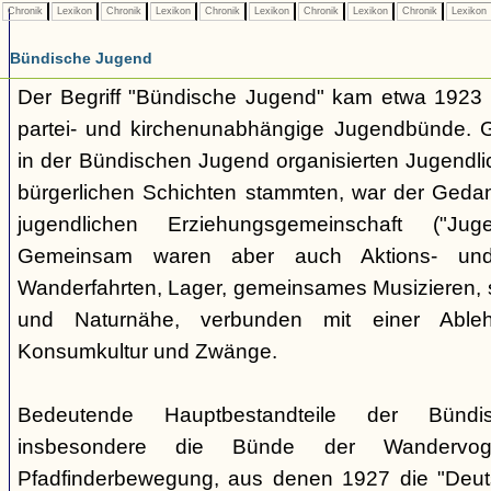
Chronik
Lexikon
Chronik
Lexikon
Chronik
Lexikon
Chronik
Lexikon
Chronik
Lexikon
Bündische Jugend
Der Begriff "Bündische Jugend" kam etwa 1923 a
partei- und kirchenunabhängige Jugendbünde.
in der Bündischen Jugend organisierten Jugendli
bürgerlichen Schichten stammten, war der Geda
jugendlichen Erziehungsgemeinschaft ("Jug
Gemeinsam waren aber auch Aktions- und
Wanderfahrten, Lager, gemeinsames Musizieren, s
und Naturnähe, verbunden mit einer Ableh
Konsumkultur und Zwänge.
Bedeutende Hauptbestandteile der Bünd
insbesondere die Bünde der Wandervo
Pfadfinderbewegung, aus denen 1927 die "Deuts