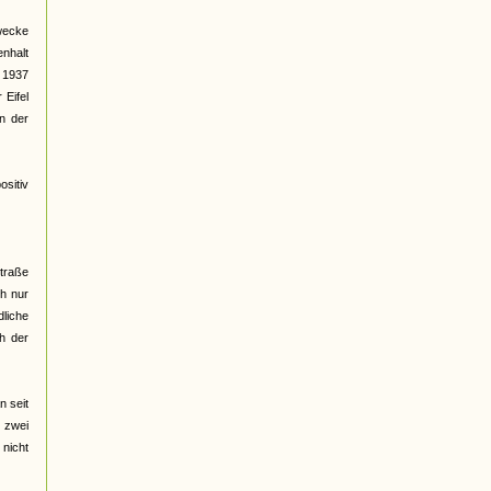
wecke
nhalt
t 1937
Eifel
en der
ositiv
traße
ch nur
liche
ch der
n seit
h zwei
 nicht