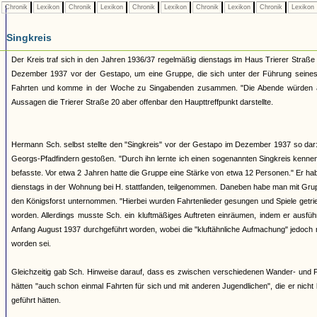
Chronik
Lexikon
Chronik
Lexikon
Chronik
Lexikon
Chronik
Lexikon
Chronik
Lexikon
Singkreis
Der Kreis traf sich in den Jahren 1936/37 regelmäßig dienstags im Haus Trierer Straß
Dezember 1937 vor der Gestapo, um eine Gruppe, die sich unter der Führung se
Fahrten und komme in der Woche zu Singabenden zusammen. "Die Abende würden abwe
Aussagen die Trierer Straße 20 aber offenbar den Haupttreffpunkt darstellte.
Hermann Sch. selbst stellte den "Singkreis" vor der Gestapo im Dezember 1937 so dar:
Georgs-Pfadfindern gestoßen. "Durch ihn lernte ich einen sogenannten Singkreis kenne
befasste. Vor etwa 2 Jahren hatte die Gruppe eine Stärke von etwa 12 Personen." Er h
dienstags in der Wohnung bei H. stattfanden, teilgenommen. Daneben habe man mit Gr
den Königsforst unternommen. "Hierbei wurden Fahrtenlieder gesungen und Spiele getri
worden. Allerdings musste Sch. ein kluftmäßiges Auftreten einräumen, indem er ausf
Anfang August 1937 durchgeführt worden, wobei die "kluftähnliche Aufmachung" jedoch n
worden sei.
Gleichzeitig gab Sch. Hinweise darauf, dass es zwischen verschiedenen Wander- und 
hätten "auch schon einmal Fahrten für sich und mit anderen Jugendlichen", die er ni
geführt hätten.