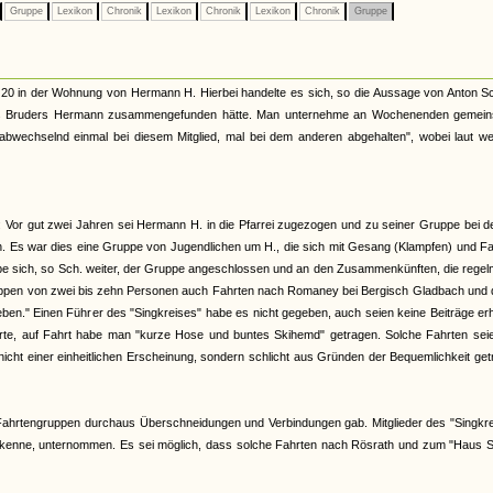
Gruppe
Lexikon
Chronik
Lexikon
Chronik
Lexikon
Chronik
Gruppe
e 20 in der Wohnung von Hermann H. Hierbei handelte es sich, so die Aussage von Anton S
ines Bruders Hermann zusammengefunden hätte. Man unternehme an Wochenenden gemei
chselnd einmal bei diesem Mitglied, mal bei dem anderen abgehalten", wobei laut wei
 Vor gut zwei Jahren sei Hermann H. in die Pfarrei zugezogen und zu seiner Gruppe bei d
n. Es war dies eine Gruppe von Jugendlichen um H., die sich mit Gesang (Klampfen) und F
abe sich, so Sch. weiter, der Gruppe angeschlossen und an den Zusammenkünften, die rege
uppen von zwei bis zehn Personen auch Fahrten nach Romaney bei Bergisch Gladbach und 
eben." Einen Führer des "Singkreises" habe es nicht gegeben, auch seien keine Beiträge e
ührte, auf Fahrt habe man "kurze Hose und buntes Skihemd" getragen. Solche Fahrten seie
icht einer einheitlichen Erscheinung, sondern schlicht aus Gründen der Bequemlichkeit ge
Fahrtengruppen durchaus Überschneidungen und Verbindungen gab. Mitglieder des "Singkre
cht kenne, unternommen. Es sei möglich, dass solche Fahrten nach Rösrath und zum "Haus 