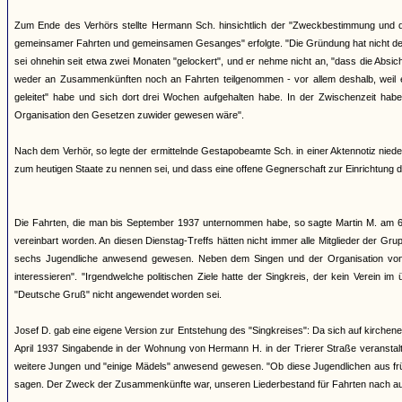
Zum Ende des Verhörs stellte Hermann Sch. hinsichtlich der "Zweckbestimmung und
gemeinsamer Fahrten und gemeinsamen Gesanges" erfolgte. "Die Gründung hat nicht de
sei ohnehin seit etwa zwei Monaten "gelockert", und er nehme nicht an, "dass die Absich
weder an Zusammenkünften noch an Fahrten teilgenommen - vor allem deshalb, weil er
geleitet" habe und sich dort drei Wochen aufgehalten habe. In der Zwischenzeit habe
Organisation den Gesetzen zuwider gewesen wäre".
Nach dem Verhör, so legte der ermittelnde Gestapobeamte Sch. in einer Aktennotiz nieder, 
zum heutigen Staate zu nennen sei, und dass eine offene Gegnerschaft zur Einrichtung 
Die Fahrten, die man bis September 1937 unternommen habe, so sagte Martin M. am 6.
vereinbart worden. An diesen Dienstag-Treffs hätten nicht immer alle Mitglieder der G
sechs Jugendliche anwesend gewesen. Neben dem Singen und der Organisation von Fa
interessieren". "Irgendwelche politischen Ziele hatte der Singkreis, der kein Verein 
"Deutsche Gruß" nicht angewendet worden sei.
Josef D. gab eine eigene Version zur Entstehung des "Singkreises": Da sich auf kirc
April 1937 Singabende in der Wohnung von Hermann H. in der Trierer Straße veranstalt
weitere Jungen und "einige Mädels" anwesend gewesen. "Ob diese Jugendlichen aus frü
sagen. Der Zweck der Zusammenkünfte war, unseren Liederbestand für Fahrten nach au