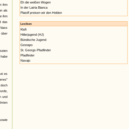
Eh die weißen Wogen
on ihm
In der Latria Bianca
un als
Platoff preisen wir den Helden
ie ihm
d das
Lexikon
 "dass
Kluft
e über
Hitlerjugend (HJ)
Bündische Jugend
Gestapo
St. Georgs-Pfadfinder
 seien
Pfadfinder
 habe
Navajo
sei es
eres"
, doch
urde,
en und
ahrten
 sowie