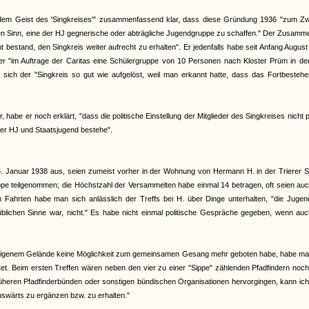
 dem Geist des 'Singkreises'" zusammenfassend klar, dass diese Gründung 1936 "zum Z
n Sinn, eine der HJ gegnerische oder abträgliche Jugendgruppe zu schaffen." Der Zusamme
t bestand, den Singkreis weiter aufrecht zu erhalten". Er jedenfalls habe seit Anfang Augus
 "im Auftrage der Caritas eine Schülergruppe von 10 Personen nach Kloster Prüm in der 
 sich der "Singkreis so gut wie aufgelöst, weil man erkannt hatte, dass das Fortbesteh
habe er noch erklärt, "dass die politische Einstellung der Mitglieder des Singkreises nicht p
der HJ und Staatsjugend bestehe".
 Januar 1938 aus, seien zumeist vorher in der Wohnung von Hermann H. in der Trierer S
ruppe teilgenommen; die Höchstzahl der Versammelten habe einmal 14 betragen, oft seien au
hrten habe man sich anlässlich der Treffs bei H. über Dinge unterhalten, "die Jugend
im üblichen Sinne war, nicht." Es habe nicht einmal politische Gespräche gegeben, wenn au
heneigenem Gelände keine Möglichkeit zum gemeinsamen Gesang mehr geboten habe, habe ma
et. Beim ersten Treffen wären neben den vier zu einer "Sippe" zählenden Pfadfindern noc
heren Pfadfinderbünden oder sonstigen bündischen Organisationen hervorgingen, kann ich
swärts zu ergänzen bzw. zu erhalten."