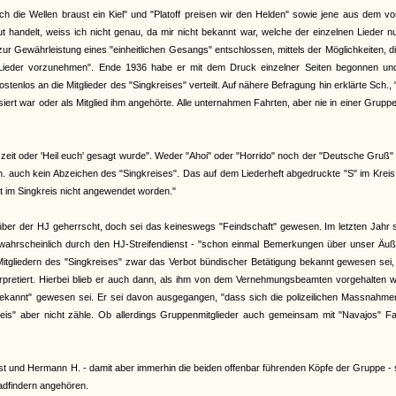
 die Wellen braust ein Kiel" und "Platoff preisen wir den Helden" sowie jene aus dem v
handelt, weiss ich nicht genau, da mir nicht bekannt war, welche der einzelnen Lieder n
zur Gewährleistung eines "einheitlichen Gesangs" entschlossen, mittels der Möglichkeiten, d
n Lieder vorzunehmen". Ende 1936 habe er mit dem Druck einzelner Seiten begonnen un
stenlos an die Mitglieder des "Singkreises" verteilt. Auf nähere Befragung hin erklärte Sch.,
ert war oder als Mitglied ihm angehörte. Alle unternahmen Fahrten, aber nie in einer Grupp
zeit oder 'Heil euch' gesagt wurde". Weder "Ahoi" oder "Horrido" noch der "Deutsche Gruß"
auch kein Abzeichen des "Singkreises". Das auf dem Liederheft abgedruckte "S" im Kreis
st im Singkreis nicht angewendet worden."
über der HJ geherrscht, doch sei das keineswegs "Feindschaft" gewesen. Im letzten Jahr 
wahrscheinlich durch den HJ-Streifendienst - "schon einmal Bemerkungen über unser Äuß
Mitgliedern des "Singkreises" zwar das Verbot bündischer Betätigung bekannt gewesen sei
rpretiert. Hierbei blieb er auch dann, als ihm von dem Vernehmungsbeamten vorgehalten w
 bekannt" gewesen sei. Er sei davon ausgegangen, "dass sich die polizeilichen Massnahm
kreis" aber nicht zähle. Ob allerdings Gruppenmitglieder auch gemeinsam mit "Navajos" F
lbst und Hermann H. - damit aber immerhin die beiden offenbar führenden Köpfe der Gruppe -
adfindern angehören.