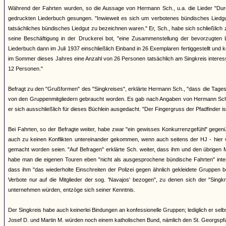
Während der Fahrten wurden, so die Aussage von Hermann Sch., u.a. die Lieder "Durch
gedruckten Liederbuch gesungen. "Inwieweit es sich um verbotenes bündisches Liedgut 
tatsächliches bündisches Liedgut zu bezeichnen waren." Er, Sch., habe sich schließlich 
seine Beschäftigung in der Druckerei bot, "eine Zusammenstellung der bevorzugte
Liederbuch dann im Juli 1937 einschließlich Einband in 26 Exemplaren fertiggestellt und ko
im Sommer dieses Jahres eine Anzahl von 26 Personen tatsächlich am Singkreis interessi
12 Personen."
Befragt zu den "Grußformen" des "Singkreises", erklärte Hermann Sch., "dass die Tages
von den Gruppenmitgliedern gebraucht worden. Es gab nach Angaben von Hermann Sch. 
er sich ausschließlich für dieses Büchlein ausgedacht. "Der Fingergruss der Pfadfinder i
Bei Fahrten, so der Befragte weiter, habe zwar "ein gewisses Konkurrenzgefühl" gegen
auch zu keinen Konflikten untereinander gekommen, wenn auch seitens der HJ - hier 
gemacht worden seien. "Auf Befragen" erklärte Sch. weiter, dass ihm und den übrigen 
habe man die eigenen Touren eben "nicht als ausgesprochene bündische Fahrten" inte
dass ihm "das wiederholte Einschreiten der Polizei gegen ähnlich gekleidete Gruppen
Verbote nur auf die Mitglieder der sog. 'Navajos' bezogen", zu denen sich der "Sing
unternehmen würden, entzöge sich seiner Kenntnis.
Der Singkreis habe auch keinerlei Bindungen an konfessionelle Gruppen; lediglich er se
Josef D. und Martin M. würden noch einem katholischen Bund, nämlich den St. Georgspf