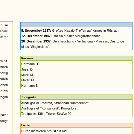
ch. im
5. September 1937:
Großes Navajo-Treffen auf Kirmes in Rösrath
nsame
12. Dezember 1947:
Razzia auf der Margarethenhöhe
terer
20. Dezember 1937:
Durchsuchung - Verhaftung - Prozess: Das Ende
eines "Singkreises"
Personen
en St.
Hermann H.
ahrten
Josef D.
lmäßig
Maria M.
durch
Martin M.
rhoben
Hermann S.
n bis
tragen
Topografie
Ausflugsziel: Rösrath, Strandbad "Ammerland"
Ausflugsziel: "Königsforst", Königsforst
Treffpunkt: Köln, Trierer Straße 20
ises"
Steeg"
Lieder
Durch die Wellen braust ein Kiel