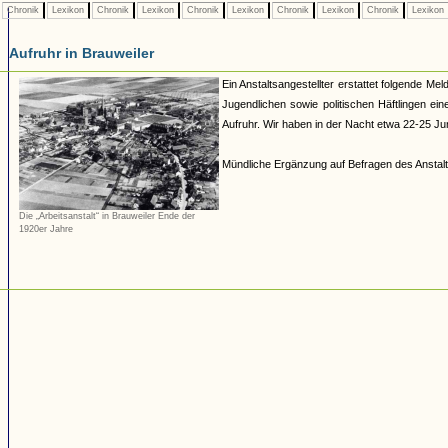
Chronik
Lexikon
Chronik
Lexikon
Chronik
Lexikon
Chronik
Lexikon
Chronik
Lexikon
Aufruhr in Brauweiler
Ein Anstaltsangestellter erstattet folgende M
Jugendlichen sowie politischen Häftlingen ei
Aufruhr. Wir haben in der Nacht etwa 22-25 Ju
Mündliche Ergänzung auf Befragen des Anstaltsl
Die „Arbeitsanstalt“ in Brauweiler Ende der
1920er Jahre