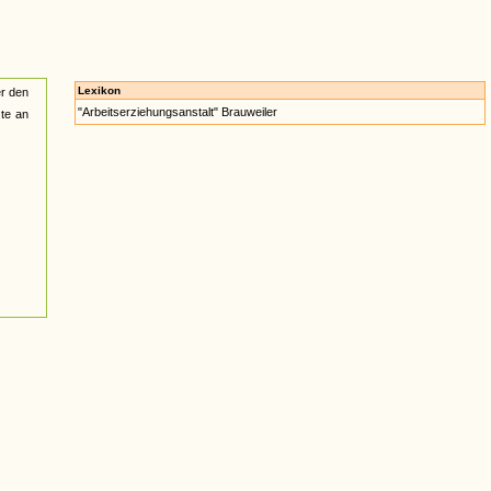
Lexikon
er den
"Arbeitserziehungsanstalt" Brauweiler
zte an