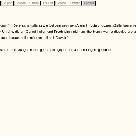
Gruppe
Lexikon
Chronik
Lexikon
Chronik
Lexikon
Chronik
eldung: "Im Bereitschaftsdienst war bei dem gestrigen Alarm im Luftschutzraum Zellenbau unt
ne Unruhe, die an Gemeinheiten und Frechheiten nicht zu überbieten war, ja dieselbe gren
ngens herausstellen müssen, teils mit Gewalt."
eiters. Die Jungen haben getrampelt, gejohlt und auf den Fingern gepfiffen.