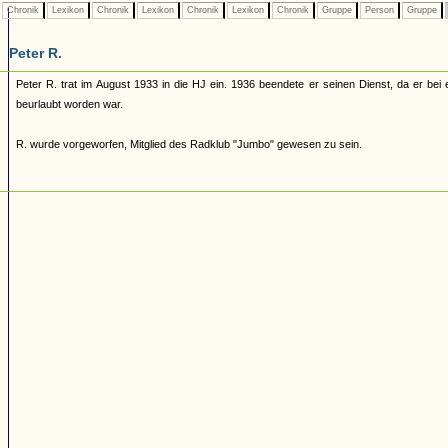
Chronik
Lexikon
Chronik
Lexikon
Chronik
Lexikon
Chronik
Gruppe
Person
Gruppe
Peter R.
Peter R. trat im August 1933 in die HJ ein. 1936 beendete er seinen Dienst, da er bei 
beurlaubt worden war.
R. wurde vorgeworfen, Mitglied des Radklub "Jumbo" gewesen zu sein.