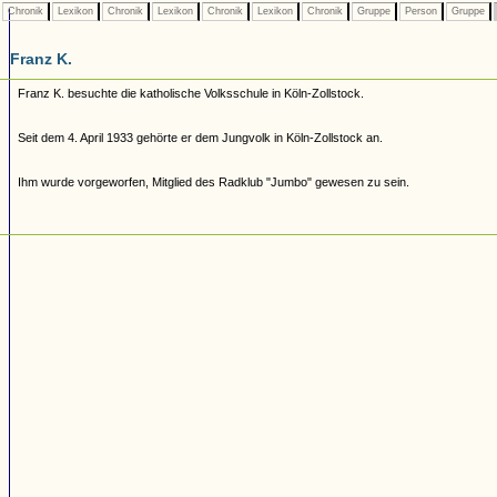
Chronik
Lexikon
Chronik
Lexikon
Chronik
Lexikon
Chronik
Gruppe
Person
Gruppe
Franz K.
Franz K. besuchte die katholische Volksschule in Köln-Zollstock.
Seit dem 4. April 1933 gehörte er dem Jungvolk in Köln-Zollstock an.
Ihm wurde vorgeworfen, Mitglied des Radklub "Jumbo" gewesen zu sein.