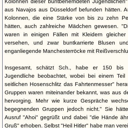
Kolonnen dieser buntbehemdeten Jugendlichen" 
aus Navajos aus Düsseldorf befunden hätten. A
Kolonnen, die eine Stärke von bis zu zehn Per
hätten, auch zahlreiche Mädchen gewesen. "Di
waren in einigen Fällen mit Kleidern gleicher
versehen, und zwar buntkarrierte Blusen un
enganliegende Manchesterröcke mit Reißverschlus
Insgesamt, schätzt Sch., habe er 150 bis 2
Jugendliche beobachtet, wobei bei einem Tei
seitlichen Hosenschlitz das Fahrtenmesser" hera
Gruppen waren miteinander bekannt, was aus de
hervorging. Mehr wie kurze Gespräche wechse
begegnenden Gruppen jedoch nicht." Sie hätt
Ausruf "Ahoi" gegrüßt und dabei "die Hände äh
Gruß" erhoben. Selbst "Heil Hitler" habe man ver