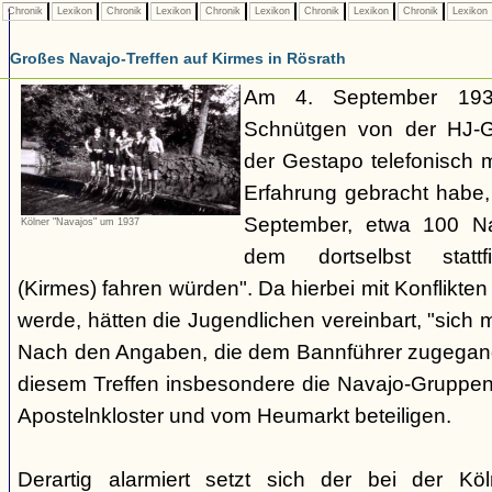
Chronik
Lexikon
Chronik
Lexikon
Chronik
Lexikon
Chronik
Lexikon
Chronik
Lexikon
Großes Navajo-Treffen auf Kirmes in Rösrath
Am 4. September 1937
Schnütgen von der HJ-Ge
der Gestapo telefonisch m
Erfahrung gebracht habe
September, etwa 100 N
Kölner "Navajos" um 1937
dem dortselbst stattf
(Kirmes) fahren würden". Da hierbei mit Konflikten
werde, hätten die Jugendlichen vereinbart, "sich 
Nach den Angaben, die dem Bannführer zugegang
diesem Treffen insbesondere die Navajo-Gruppen
Apostelnkloster und vom Heumarkt beteiligen.
Derartig alarmiert setzt sich der bei der K