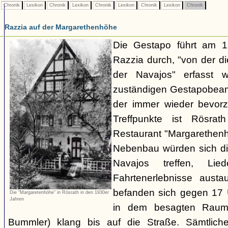
Chronik
Lexikon
Chronik
Lexikon
Chronik
Lexikon
Chronik
Lexikon
Chronik
Razzia auf der Margarethenhöhe
Die Gestapo führt am 
Razzia durch, "von der d
der Navajos" erfasst 
zuständigen Gestapobeamt
der immer wieder bevor
Treffpunkte ist Rösra
Restaurant "Margarethenh
Nebenbau würden sich di
Navajos treffen, Li
Fahrtenerlebnisse austa
befanden sich gegen 17 
Die "Margaretenhöhe" in Rösrath in den 1930er
Jahren
in dem besagten Raum.
Bummler) klang bis auf die Straße. Sämtlich