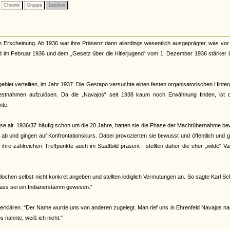
Chronik
Gruppe
Lexikon
n Erscheinung. Ab 1936 war ihre Präsenz dann allerdings wesentlich ausgeprägter, was vor
nd im Februar 1936 und dem „Gesetz über die Hitlerjugend“ vom 1. Dezember 1936 stärker 
ebiet verteilten, im Jahr 1937. Die Gestapo versuchte einen festen organisatorischen Hinte
Festnahmen aufzulösen. Da die „Navajos“ seit 1938 kaum noch Erwähnung finden, ist 
nte.
eise alt. 1936/37 häufig schon um die 20 Jahre, hatten sie die Phase der Machtübernahme b
d ab und gingen auf Konfrontationskurs. Dabei provozierten sie bewusst und öffentlich und 
re zahlreichen Treffpunkte auch im Stadtbild präsent - stellten daher die eher „wilde“ Va
ochen selbst nicht konkret angeben und stellten lediglich Vermutungen an. So sagte Karl Sc
ass sei ein Indianerstamm gewesen."
erklären. "Der Name wurde uns von anderen zugelegt. Man rief uns in Ehrenfeld Navajos na
nannte, weiß ich nicht."