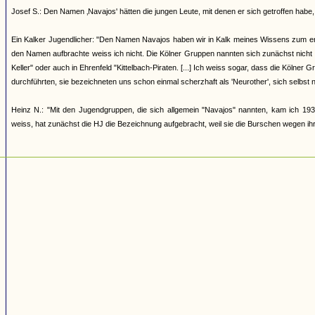
Josef S.: Den Namen ‚Navajos' hätten die jungen Leute, mit denen er sich getroffen h
Ein Kalker Jugendlicher: "Den Namen Navajos haben wir in Kalk meines Wissens zum erst
den Namen aufbrachte weiss ich nicht. Die Kölner Gruppen nannten sich zunächst nicht
Keller" oder auch in Ehrenfeld "Kittelbach-Piraten. [...] Ich weiss sogar, dass die Kölner
durchführten, sie bezeichneten uns schon einmal scherzhaft als 'Neurother', sich selbst 
Heinz N.: "Mit den Jugendgruppen, die sich allgemein "Navajos" nannten, kam ich 193
weiss, hat zunächst die HJ die Bezeichnung aufgebracht, weil sie die Burschen wegen ihrer