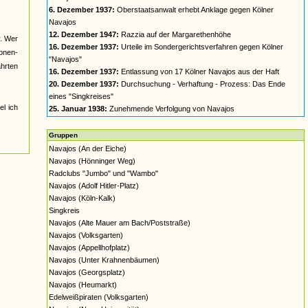
6. Dezember 1937:
Oberstaatsanwalt erhebt Anklage gegen Kölner
Navajos
12. Dezember 1947:
Razzia auf der Margarethenhöhe
r. Wer
16. Dezember 1937:
Urteile im Sondergerichtsverfahren gegen Kölner
nonen-
"Navajos"
ahrten
16. Dezember 1937:
Entlassung von 17 Kölner Navajos aus der Haft
20. Dezember 1937:
Durchsuchung - Verhaftung - Prozess: Das Ende
eines "Singkreises"
el ich
25. Januar 1938:
Zunehmende Verfolgung von Navajos
Gruppen
Navajos (An der Eiche)
Navajos (Hönninger Weg)
Radclubs "Jumbo" und "Wambo"
Navajos (Adolf Hitler-Platz)
Navajos (Köln-Kalk)
Singkreis
Navajos (Alte Mauer am Bach/Poststraße)
Navajos (Volksgarten)
Navajos (Appellhofplatz)
Navajos (Unter Krahnenbäumen)
Navajos (Georgsplatz)
Navajos (Heumarkt)
Edelweißpiraten (Volksgarten)