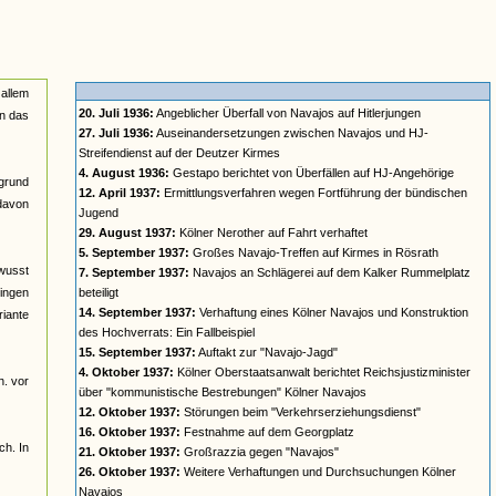
 allem
20. Juli 1936:
Angeblicher Überfall von Navajos auf Hitlerjungen
in das
27. Juli 1936:
Auseinandersetzungen zwischen Navajos und HJ-
Streifendienst auf der Deutzer Kirmes
4. August 1936:
Gestapo berichtet von Überfällen auf HJ-Angehörige
rgrund
12. April 1937:
Ermittlungsverfahren wegen Fortführung der bündischen
davon
Jugend
29. August 1937:
Kölner Nerother auf Fahrt verhaftet
5. September 1937:
Großes Navajo-Treffen auf Kirmes in Rösrath
ewusst
7. September 1937:
Navajos an Schlägerei auf dem Kalker Rummelplatz
gingen
beteiligt
14. September 1937:
Verhaftung eines Kölner Navajos und Konstruktion
riante
des Hochverrats: Ein Fallbeispiel
15. September 1937:
Auftakt zur "Navajo-Jagd"
4. Oktober 1937:
Kölner Oberstaatsanwalt berichtet Reichsjustizminister
h. vor
über "kommunistische Bestrebungen" Kölner Navajos
12. Oktober 1937:
Störungen beim "Verkehrserziehungsdienst"
16. Oktober 1937:
Festnahme auf dem Georgplatz
ch. In
21. Oktober 1937:
Großrazzia gegen "Navajos"
26. Oktober 1937:
Weitere Verhaftungen und Durchsuchungen Kölner
Navajos