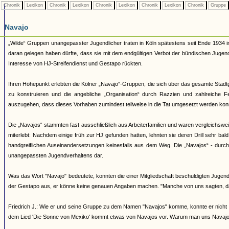
Chronik
Lexikon
Chronik
Lexikon
Chronik
Lexikon
Chronik
Lexikon
Chronik
Gruppe
Navajo
„Wilde“ Gruppen unangepasster Jugendlicher traten in Köln spätestens seit Ende 1934 i
daran gelegen haben dürfte, dass sie mit dem endgültigen Verbot der bündischen Juge
Interesse von HJ-Streifendienst und Gestapo rückten.
Ihren Höhepunkt erlebten die Kölner „Navajo“-Gruppen, die sich über das gesamte Stadtg
zu konstruieren und die angebliche „Organisation“ durch Razzien und zahlreiche 
auszugehen, dass dieses Vorhaben zumindest teilweise in die Tat umgesetzt werden kon
Die „Navajos“ stammten fast ausschließlich aus Arbeiterfamilien und waren vergleichsw
miterlebt: Nachdem einige früh zur HJ gefunden hatten, lehnten sie deren Drill sehr bal
handgreiflichen Auseinandersetzungen keinesfalls aus dem Weg. Die „Navajos“ - durch ih
unangepassten Jugendverhaltens dar.
Was das Wort "Navajo" bedeutete, konnten die einer Mitgliedschaft beschuldigten Jugendl
der Gestapo aus, er könne keine genauen Angaben machen. "Manche von uns sagten, d
Friedrich J.: Wie er und seine Gruppe zu dem Namen "Navajos" komme, konnte er nicht 
dem Lied 'Die Sonne von Mexiko' kommt etwas von Navajos vor. Warum man uns Navajos 