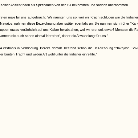
abe, seiner Ansicht nach als Spitznamen von der HJ bekommen und sodann übernommen.
en male für uns aufgebracht. Wir nannten uns so, weil wir Krach schlugen wie die Indiane
 Navajos, nahmen diese Bezeichnung aber später ebenfalls an. Sie nannten sich früher "Ka
 Gruppen etwas verächtlich auf uns Kalker herabsahen, weil wir erst seit etwa 6 Monaten die F
nannten sie auch schon einmal 'Nerother', daher die Abwandlung für uns."
4 erstmals in Verbindung. Bereits damals bestand schon die Bezeichnung "Navajos". Sovi
 bunten Tracht und wilden Art wohl unter die Indianer einreihte."