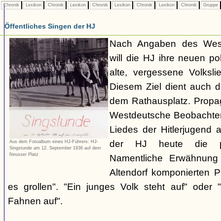
Chronik
Lexikon
Chronik
Lexikon
Chronik
Lexikon
Chronik
Lexikon
Chronik
Gruppe
Öffentliches Singen der HJ
Nach Angaben des West
will die HJ ihre neuen po
alte, vergessene Volkslie
Diesem Ziel dient auch d
dem Rathausplatz. Propag
Westdeutsche Beobachter
Liedes der Hitlerjugend
der HJ heute die pol
Aus dem Fotoalbum eines HJ-Führers: HJ-
Singstunde am 12. September 1936 auf dem
Neusser Platz
Namentliche Erwähnung
Altendorf komponierten P
es grollen". "Ein junges Volk steht auf" oder "
Fahnen auf".