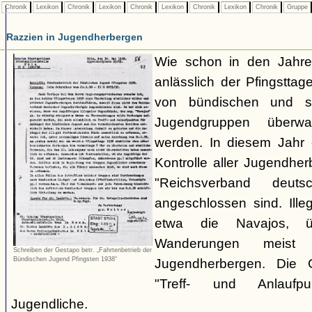
Chronik
Lexikon
Chronik
Lexikon
Chronik
Lexikon
Chronik
Lexikon
Chronik
Gruppe
Razzien in Jugendherbergen
Wie schon in den Jahre
anlässlich der Pfingstt
von bündischen und son
Jugendgruppen überw
werden. In diesem Jahr 
Kontrolle aller Jugendhe
"Reichsverband deuts
angeschlossen sind. Ille
etwa die Navajos, ü
Wanderungen meist 
Schreiben der Gestapo betr. „Fahrtenbetrieb der
Bündischen Jugend Pfingsten 1938“
Jugendherbergen. Die 
"Treff- und Anlaufp
Jugendliche.