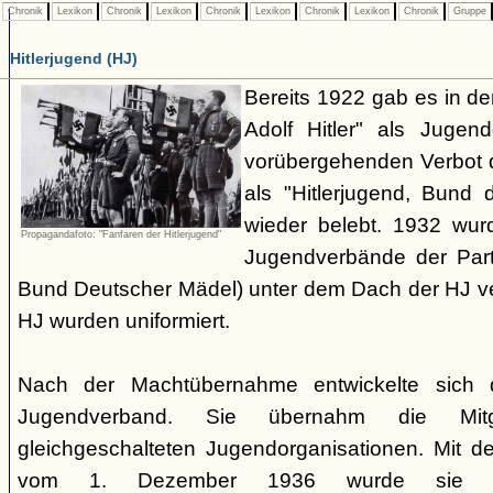
Chronik
Lexikon
Chronik
Lexikon
Chronik
Lexikon
Chronik
Lexikon
Chronik
Gruppe
Hitlerjugend (HJ)
Bereits 1922 gab es in 
Adolf Hitler" als Jugen
vorübergehenden Verbot d
als "Hitlerjugend, Bund 
wieder belebt. 1932 wurd
Propagandafoto: "Fanfaren der Hitlerjugend"
Jugendverbände der Part
Bund Deutscher Mädel) unter dem Dach der HJ vere
HJ wurden uniformiert.
Nach der Machtübernahme entwickelte sich 
Jugendverband. Sie übernahm die Mitgl
gleichgeschalteten Jugendorganisationen. Mit 
vom 1. Dezember 1936 wurde sie zu