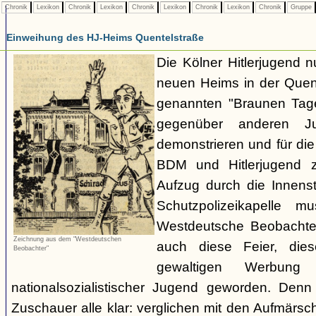
Chronik
Lexikon
Chronik
Lexikon
Chronik
Lexikon
Chronik
Lexikon
Chronik
Gruppe
Einweihung des HJ-Heims Quentelstraße
Die Kölner Hitlerjugend n
neuen Heims in der Quen
genannten "Braunen Tag
gegenüber anderen Ju
demonstrieren und für di
BDM und Hitlerjugend 
Aufzug durch die Innens
Schutzpolizeikapelle mu
Westdeutsche Beobachter 
Zeichnung aus dem "Westdeutschen
auch diese Feier, die
Beobachter"
gewaltigen Werbun
nationalsozialistischer Jugend geworden. Denn
Zuschauer alle klar: verglichen mit den Aufmärs