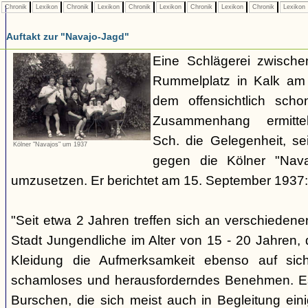
Chronik
Lexikon
Chronik
Lexikon
Chronik
Lexikon
Chronik
Lexikon
Chronik
Lexikon
Auftakt zur "Navajo-Jagd"
Eine Schlägerei zwisch
Rummelplatz in Kalk am
dem offensichtlich sch
Zusammenhang ermitte
Sch. die Gelegenheit, se
Kölner "Navajos" um 1937
gegen die Kölner "Nava
umzusetzen. Er berichtet am 15. September 1937:
"Seit etwa 2 Jahren treffen sich an verschieden
Stadt Jungendliche im Alter von 15 - 20 Jahren, d
Kleidung die Aufmerksamkeit ebenso auf sich
schamloses und herausforderndes Benehmen. Es 
Burschen, die sich meist auch in Begleitung ein