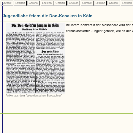
Chronik
Lexikon
Chronik
Lexikon
Chronik
Lexikon
Chronik
Lexikon
Chronik
Lexikon
Jugendliche feiern die Don-Kosaken in Köln
Bei ihrem Konzert in der Messehalle wird der
enthusiasmierter Jungen" gefeiert, wie es der
Artikel aus dem "Westdeutschen Beobachter"