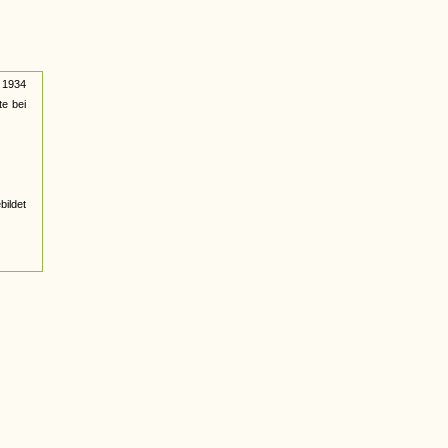
i 1934
e bei
ildet