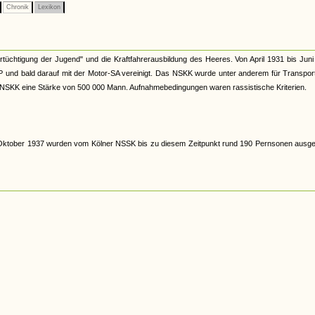
Chronik
Lexikon
rtüchtigung der Jugend" und die Kraftfahrerausbildung des Heeres. Von April 1931 bis Jun
und bald darauf mit der Motor-SA vereinigt. Das NSKK wurde unter anderem für Transport
s NSKK eine Stärke von 500 000 Mann. Aufnahmebedingungen waren rassistische Kriterien.
ktober 1937 wurden vom Kölner NSSK bis zu diesem Zeitpunkt rund 190 Pernsonen ausgeb