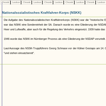
Chronik
Lexikon
Chronik
Lexikon
Chronik
Lexikon
Chronik
Lexikon
Chronik
Lexikon
Nationalsozialistisches Kraftfahrer-Korps (NSKK)
Die Aufgabe des Nationalsozialistischen Kraftfahrerkorps (NSKK) war die "motorische E
war das NSKK eine Sondereinheit der SA. Danach wurde es eine Gliederung der NSDAP 
Heer und Luftwaffe, aber auch für die Regelung des Verkehrs eingesetzt. 1939 hatte da
1946 wurde das NSKK im Nürnberger Prozess als eine Gliederung der NSDAP verurteilt.
Laut Aussage des NSSK-Truppführers Georg Schnase vor der Kölner Gestapo am 14. O
"und stehen einsatzbereit".