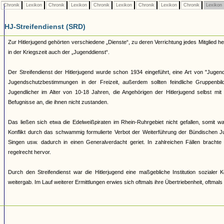
Chronik
Lexikon
Chronik
Lexikon
Chronik
Lexikon
Chronik
Lexikon
Chronik
Lexikon
HJ-Streifendienst (SRD)
Zur Hitlerjugend gehörten verschiedene „Dienste“, zu deren Verrichtung jedes Mitglied 
in der Kriegszeit auch der „Jugenddienst“.
Der Streifendienst der Hitlerjugend wurde schon 1934 eingeführt, eine Art von "Jugendpo
Jugendschutzbestimmungen in der Freizeit, außerdem sollten feindliche Gruppenb
Jugendlicher im Alter von 10-18 Jahren, die Angehörigen der Hitlerjugend selbst mi
Befugnisse an, die ihnen nicht zustanden.
Das ließen sich etwa die Edelweißpiraten im Rhein-Ruhrgebiet nicht gefallen, somit
Konflikt durch das schwammig formulierte Verbot der Weiterführung der Bündischen Ju
Singen usw. dadurch in einen Generalverdacht geriet. In zahlreichen Fällen brachte
regelrecht hervor.
Durch den Streifendienst war die Hitlerjugend eine maßgebliche Institution soziale
weitergab. Im Lauf weiterer Ermittlungen erwies sich oftmals ihre Übertriebenheit, oftmal