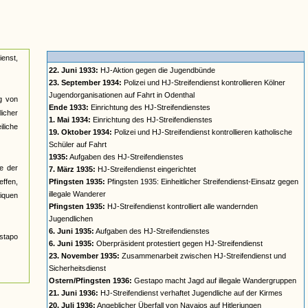
ienst,
22. Juni 1933:
HJ-Aktion gegen die Jugendbünde
23. September 1934:
Polizei und HJ-Streifendienst kontrollieren Kölner
Jugendorganisationen auf Fahrt in Odenthal
ng von
Ende 1933:
Einrichtung des HJ-Streifendienstes
icher
1. Mai 1934:
Einrichtung des HJ-Streifendienstes
liche
19. Oktober 1934:
Polizei und HJ-Streifendienst kontrollieren katholische
Schüler auf Fahrt
1935:
Aufgaben des HJ-Streifendienstes
e der
7. März 1935:
HJ-Streifendienst eingerichtet
effen,
Pfingsten 1935:
Pfingsten 1935: Einheitlicher Streifendienst-Einsatz gegen
illegale Wanderer
iquen
Pfingsten 1935:
HJ-Streifendienst kontrolliert alle wandernden
Jugendlichen
6. Juni 1935:
Aufgaben des HJ-Streifendienstes
stapo
6. Juni 1935:
Oberpräsident protestiert gegen HJ-Streifendienst
23. November 1935:
Zusammenarbeit zwischen HJ-Streifendienst und
Sicherheitsdienst
Ostern/Pfingsten 1936:
Gestapo macht Jagd auf illegale Wandergruppen
21. Juni 1936:
HJ-Streifendienst verhaftet Jugendliche auf der Kirmes
20. Juli 1936:
Angeblicher Überfall von Navajos auf Hitlerjungen