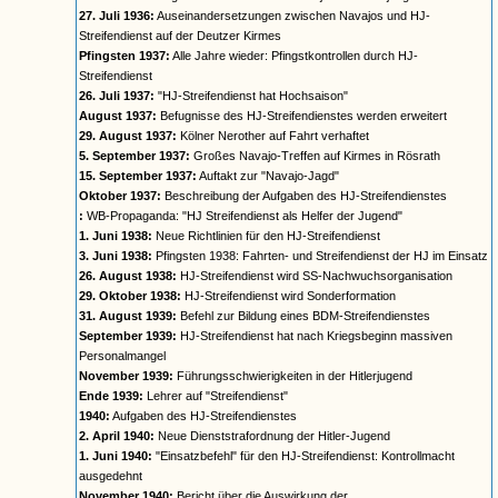
27. Juli 1936:
Auseinandersetzungen zwischen Navajos und HJ-
Streifendienst auf der Deutzer Kirmes
Pfingsten 1937:
Alle Jahre wieder: Pfingstkontrollen durch HJ-
Streifendienst
26. Juli 1937:
"HJ-Streifendienst hat Hochsaison"
August 1937:
Befugnisse des HJ-Streifendienstes werden erweitert
29. August 1937:
Kölner Nerother auf Fahrt verhaftet
5. September 1937:
Großes Navajo-Treffen auf Kirmes in Rösrath
15. September 1937:
Auftakt zur "Navajo-Jagd"
Oktober 1937:
Beschreibung der Aufgaben des HJ-Streifendienstes
:
WB-Propaganda: "HJ Streifendienst als Helfer der Jugend"
1. Juni 1938:
Neue Richtlinien für den HJ-Streifendienst
3. Juni 1938:
Pfingsten 1938: Fahrten- und Streifendienst der HJ im Einsatz
26. August 1938:
HJ-Streifendienst wird SS-Nachwuchsorganisation
29. Oktober 1938:
HJ-Streifendienst wird Sonderformation
31. August 1939:
Befehl zur Bildung eines BDM-Streifendienstes
September 1939:
HJ-Streifendienst hat nach Kriegsbeginn massiven
Personalmangel
November 1939:
Führungsschwierigkeiten in der Hitlerjugend
Ende 1939:
Lehrer auf "Streifendienst"
1940:
Aufgaben des HJ-Streifendienstes
2. April 1940:
Neue Dienststrafordnung der Hitler-Jugend
1. Juni 1940:
"Einsatzbefehl" für den HJ-Streifendienst: Kontrollmacht
ausgedehnt
November 1940:
Bericht über die Auswirkung der