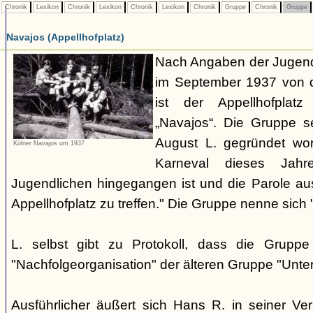
Chronik
Lexikon
Chronik
Lexikon
Chronik
Lexikon
Chronik
Gruppe
Chronik
Gruppe
Navajos (Appellhofplatz)
Nach Angaben der Jugendl
im September 1937 von d
ist der Appellhofplatz
„Navajos“. Die Gruppe s
August L. gegründet wor
Kölner Navajos um 1937
Karneval dieses Jah
Jugendlichen hingegangen ist und die Parole a
Appellhofplatz zu treffen." Die Gruppe nenne sich 
L. selbst gibt zu Protokoll, dass die Gruppe
"Nachfolgeorganisation" der älteren Gruppe "Unt
Ausführlicher äußert sich Hans R. in seiner V