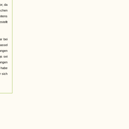
or, da
ischen
eitens
stellt
ar bei
kassel
ungen
gs sei
jungen
 habe
r sich