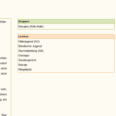
Gruppen
 Köln-
Navajos (Köln-Kalk)
Lexikon
Hitlerjugend (HJ)
Bündische Jugend
Sturmabteilung (SA)
Gestapo
tember
Sondergericht
sdorf
Navajo
 nicht
Klingelpütz
 nicht
sein,
einem
ung am
 "Der