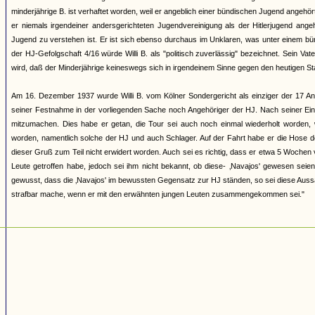
minderjährige B. ist verhaftet worden, weil er angeblich einer bündischen Jugend angehö
er niemals irgendeiner andersgerichteten Jugendvereinigung als der Hitlerjugend ang
Jugend zu verstehen ist. Er ist sich ebenso durchaus im Unklaren, was unter einem bü
der HJ-Gefolgschaft 4/16 würde Willi B. als "politisch zuverlässig" bezeichnet. Sein Vat
wird, daß der Minderjährige keineswegs sich in irgendeinem Sinne gegen den heutigen Sta
Am 16. Dezember 1937 wurde Willi B. vom Kölner Sondergericht als einziger der 17 An
seiner Festnahme in der vorliegenden Sache noch Angehöriger der HJ. Nach seiner Ein
mitzumachen. Dies habe er getan, die Tour sei auch noch einmal wiederholt worden, 
worden, namentlich solche der HJ und auch Schlager. Auf der Fahrt habe er die Hose der 
dieser Gruß zum Teil nicht erwidert worden. Auch sei es richtig, dass er etwa 5 Wochen
Leute getroffen habe, jedoch sei ihm nicht bekannt, ob diese- ‚Navajos' gewesen se
gewusst, dass die ‚Navajos' im bewussten Gegensatz zur HJ ständen, so sei diese Aussa
strafbar mache, wenn er mit den erwähnten jungen Leuten zusammengekommen sei."