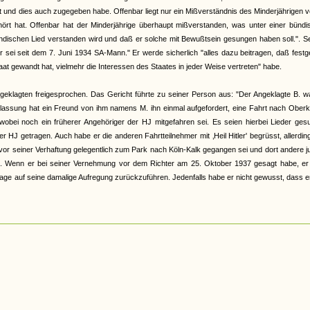
rt und dies auch zugegeben habe. Offenbar liegt nur ein Mißverständnis des Minderjährigen v
ehört hat. Offenbar hat der Minderjährige überhaupt mißverstanden, was unter einer bünd
ndischen Lied verstanden wird und daß er solche mit Bewußtsein gesungen haben soll.". S
er sei seit dem 7. Juni 1934 SA-Mann." Er werde sicherlich "alles dazu beitragen, daß festge
at gewandt hat, vielmehr die Interessen des Staates in jeder Weise vertreten" habe.
geklagten freigesprochen. Das Gericht führte zu seiner Person aus: "Der Angeklagte B. w
lassung hat ein Freund von ihm namens M. ihn einmal aufgefordert, eine Fahrt nach Ober
wobei noch ein früherer Angehöriger der HJ mitgefahren sei. Es seien hierbei Lieder ges
HJ getragen. Auch habe er die anderen Fahrtteilnehmer mit ‚Heil Hitler' begrüsst, allerdin
 vor seiner Verhaftung gelegentlich zum Park nach Köln-Kalk gegangen sei und dort andere 
ien. Wenn er bei seiner Vernehmung vor dem Richter am 25. Oktober 1937 gesagt habe, er
ge auf seine damalige Aufregung zurückzuführen. Jedenfalls habe er nicht gewusst, dass e