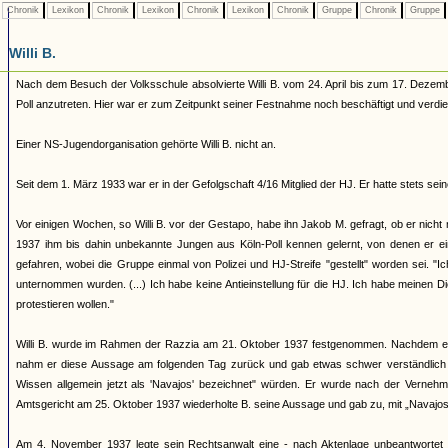
Chronik
Lexikon
Chronik
Lexikon
Chronik
Lexikon
Chronik
Gruppe
Chronik
Gruppe
Willi B.
Nach dem Besuch der Volksschule absolvierte Willi B. vom 24. April bis zum 17. Dezemb
Poll anzutreten. Hier war er zum Zeitpunkt seiner Festnahme noch beschäftigt und verdi
Einer NS-Jugendorganisation gehörte Willi B. nicht an.
Seit dem 1. März 1933 war er in der Gefolgschaft 4/16 Mitglied der HJ. Er hatte stets se
Vor einigen Wochen, so Willi B. vor der Gestapo, habe ihn Jakob M. gefragt, ob er nich
1937 ihm bis dahin unbekannte Jungen aus Köln-Poll kennen gelernt, von denen er ei
gefahren, wobei die Gruppe einmal von Polizei und HJ-Streife "gestellt" worden sei. "
unternommen wurden. (...) Ich habe keine Antieinstellung für die HJ. Ich habe meinen D
protestieren wollen."
Willi B. wurde im Rahmen der Razzia am 21. Oktober 1937 festgenommen. Nachdem er u
nahm er diese Aussage am folgenden Tag zurück und gab etwas schwer verständlich zu
Wissen allgemein jetzt als 'Navajos' bezeichnet" würden. Er wurde nach der Vernehmu
Amtsgericht am 25. Oktober 1937 wiederholte B. seine Aussage und gab zu, mit „Navajos“
Am 4. November 1937 legte sein Rechtsanwalt eine - nach Aktenlage unbeantwortet ge