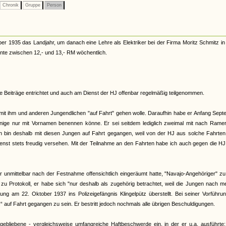
Chronik
Gruppe
Person
er 1935 das Landjahr, um danach eine Lehre als Elektriker bei der Firma Moritz Schmitz in
ente zwischen 12,- und 13,- RM wöchentlich.
ine Beiträge entrichtet und auch am Dienst der HJ offenbar regelmäßig teilgenommen.
t mit ihm und anderen Jungendlichen "auf Fahrt" gehen wolle. Daraufhin habe er Anfang Sep
nige nur mit Vornamen benennen könne. Er sei seitdem lediglich zweimal mit nach Ramer
Ich bin deshalb mit diesen Jungen auf Fahrt gegangen, weil von der HJ aus solche Fahrten
ienst stets freudig versehen. Mit der Teilnahme an den Fahrten habe ich auch gegen die HJ
nmittelbar nach der Festnahme offensichtlich eingeräumt hatte, "Navajo-Angehöriger" zu 
 Protokoll, er habe sich "nur deshalb als zugehörig betrachtet, weil die Jungen nach m
ng am 22. Oktober 1937 ins Polizeigefängnis Klingelpütz überstellt. Bei seiner Vorführ
 auf Fahrt gegangen zu sein. Er bestritt jedoch nochmals alle übrigen Beschuldigungen.
bliebene - vergleichsweise umfangreiche Haftbeschwerde ein, in der er u.a. ausführte: