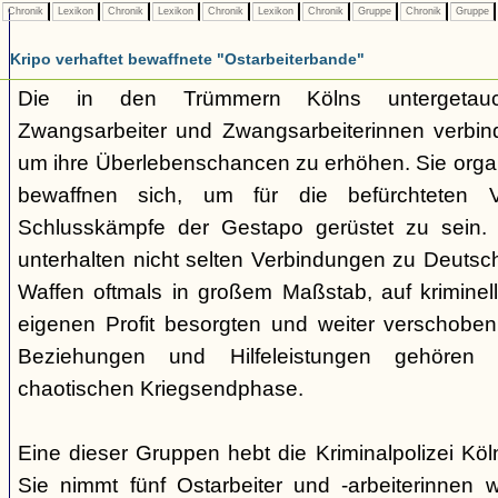
Chronik
Lexikon
Chronik
Lexikon
Chronik
Lexikon
Chronik
Gruppe
Chronik
Gruppe
Kripo verhaftet bewaffnete "Ostarbeiterbande"
Die in den Trümmern Kölns untergetauc
Zwangsarbeiter und Zwangsarbeiterinnen verbin
um ihre Überlebenschancen zu erhöhen. Sie organ
bewaffnen sich, um für die befürchteten V
Schlusskämpfe der Gestapo gerüstet zu sein. 
unterhalten nicht selten Verbindungen zu Deutsc
Waffen oftmals in großem Maßstab, auf krimine
eigenen Profit besorgten und weiter verschobe
Beziehungen und Hilfeleistungen gehören z
chaotischen Kriegsendphase.
Eine dieser Gruppen hebt die Kriminalpolizei Kö
Sie nimmt fünf Ostarbeiter und -arbeiterinnen