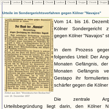
Chronik
Lexikon
Chronik
Lexikon
Chronik
Lexikon
Chronik
Gruppe
Chronik
Gruppe
Urteile im Sondergerichtsverfahren gegen Kölner "Navajos"
Vom 14. bis 16. Dezemb
Kölner Sondergericht z
gegen Kölner "Navajos" sta
In dem Prozess gege
folgendes Urteil: Der Ang
Monaten Gefängnis, der
Monaten Gefängnis ver
Gestapo ihr formulierte
schärfer gegen die Kölne
Artikel aus dem "Westdeutschen Beobachter"
vom 18. Dezember 1937
Die zentrale Argum
Urteilsbegründung liegt darin, den Kölner N