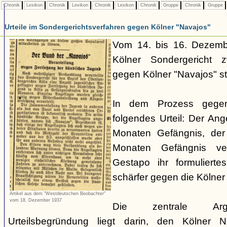
Chronik
Lexikon
Chronik
Lexikon
Chronik
Lexikon
Chronik
Gruppe
Chronik
Gruppe
Urteile im Sondergerichtsverfahren gegen Kölner "Navajos"
Vom 14. bis 16. Dezemb
Kölner Sondergericht z
gegen Kölner "Navajos" sta
In dem Prozess gege
folgendes Urteil: Der Ang
Monaten Gefängnis, der
Monaten Gefängnis ver
Gestapo ihr formulierte
schärfer gegen die Kölne
Artikel aus dem "Westdeutschen Beobachter"
vom 18. Dezember 1937
Die zentrale Argum
Urteilsbegründung liegt darin, den Kölner N