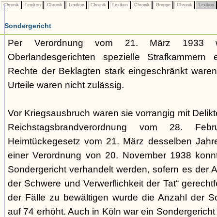
Chronik
Lexikon
Chronik
Lexikon
Chronik
Lexikon
Chronik
Gruppe
Chronik
Lexikon
Sondergericht
Per Verordnung vom 21. März 1933 
Oberlandesgerichten spezielle Strafkammern e
Rechte der Beklagten stark eingeschränkt waren.
Urteile waren nicht zulässig.
Vor Kriegsausbruch waren sie vorrangig mit Deli
Reichstagsbrandverordnung vom 28. Fe
Heimtückegesetz vom 21. März desselben Jahres
einer Verordnung von 20. November 1938 konnte
Sondergericht verhandelt werden, sofern es der 
der Schwere und Verwerflichkeit der Tat“ gerechtf
der Fälle zu bewältigen wurde die Anzahl der 
auf 74 erhöht. Auch in Köln war ein Sondergericht