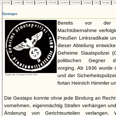
Chronik
Lexikon
Chronik
Lexikon
Chronik
Lexikon
Chronik
Gruppe
Lied
Gruppe
Le
Gestapo
Bereits vor der nat
Machtübernahme verfolgte 
Preußen Linksradikale u
dieser Abteilung entwicke
Geheime Staatspolizei (
politischen Gegner de
vorging. Ab 1936 wurde si
und der Sicherheitspolize
Siegel der Gestapo-Stelle Köln
fortan Heinrich Himmler u
Die Gestapo konnte ohne jede Bindung an Rech
vornehmen, eigenmächtig Strafen verhängen und
Änderung von Gerichtsurteilen verlangen. Wi