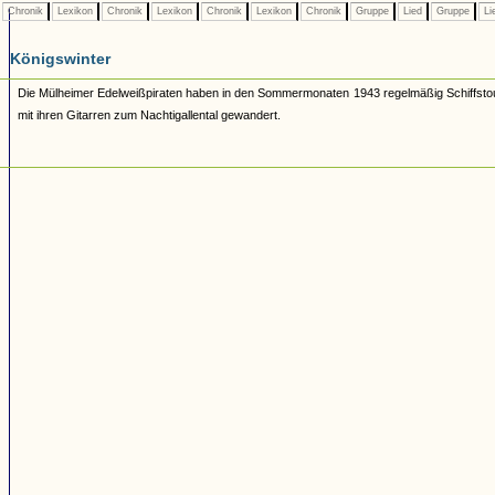
Chronik
Lexikon
Chronik
Lexikon
Chronik
Lexikon
Chronik
Gruppe
Lied
Gruppe
Li
Königswinter
Die Mülheimer Edelweißpiraten haben in den Sommermonaten 1943 regelmäßig Schiffst
mit ihren Gitarren zum Nachtigallental gewandert.