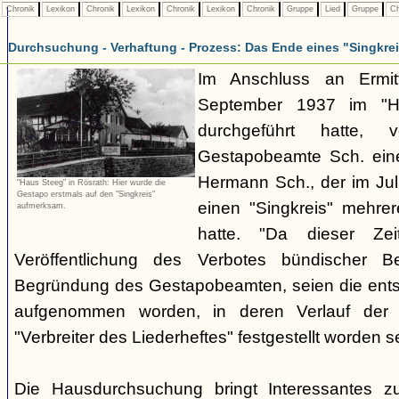
Chronik
Lexikon
Chronik
Lexikon
Chronik
Lexikon
Chronik
Gruppe
Lied
Gruppe
Ch
Durchsuchung - Verhaftung - Prozess: Das Ende eines "Singkre
Im Anschluss an Ermit
September 1937 im "H
durchgeführt hatte, 
Gestapobeamte Sch. ein
Hermann Sch., der im Jul
"Haus Steeg" in Rösrath: Hier wurde die
Gestapo erstmals auf den "Singkreis"
einen "Singkreis" mehrer
aufmerksam.
hatte. "Da dieser Zei
Veröffentlichung des Verbotes bündischer Be
Begründung des Gestapobeamten, seien die ents
aufgenommen worden, in deren Verlauf der V
"Verbreiter des Liederheftes" festgestellt worden se
Die Hausdurchsuchung bringt Interessantes z