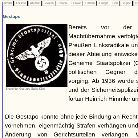
Chronik
Lexikon
Chronik
Lexikon
Chronik
Lexikon
Chronik
Gruppe
Lied
Gruppe
Le
Gestapo
Bereits vor der nat
Machtübernahme verfolgte 
Preußen Linksradikale u
dieser Abteilung entwicke
Geheime Staatspolizei (
politischen Gegner de
vorging. Ab 1936 wurde si
und der Sicherheitspolize
Siegel der Gestapo-Stelle Köln
fortan Heinrich Himmler u
Die Gestapo konnte ohne jede Bindung an Rech
vornehmen, eigenmächtig Strafen verhängen und
Änderung von Gerichtsurteilen verlangen. Wi