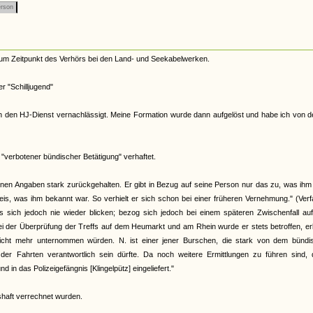
rson
zum Zeitpunkt des Verhörs bei den Land- und Seekabelwerken.
r "Schilljugend"
e ich den HJ-Dienst vernachlässigt. Meine Formation wurde dann aufgelöst und habe ich von 
verbotener bündischer Betätigung" verhaftet.
einen Angaben stark zurückgehalten. Er gibt in Bezug auf seine Person nur das zu, was ih
is, was ihm bekannt war. So verhielt er sich schon bei einer früheren Vernehmung." (Ver
ss sich jedoch nie wieder blicken; bezog sich jedoch bei einem späteren Zwischenfall au
“Bei der Überprüfung der Treffs auf dem Heumarkt und am Rhein wurde er stets betroffen, er
icht mehr unternommen würden. N. ist einer jener Burschen, die stark von dem bündi
r Fahrten verantwortlich sein dürfte. Da noch weitere Ermittlungen zu führen sind, 
 das Polizeigefängnis [Klingelpütz] eingeliefert."
shaft verrechnet wurden.