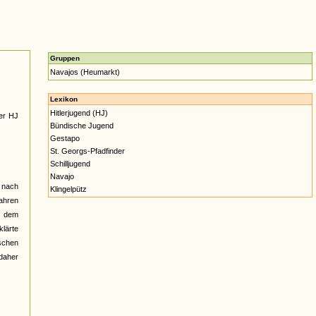
Gruppen
Navajos (Heumarkt)
Lexikon
Hitlerjugend (HJ)
der HJ
Bündische Jugend
Gestapo
St. Georgs-Pfadfinder
Schilljugend
Navajo
m nach
Klingelpütz
fahren
f dem
klärte
schen
daher