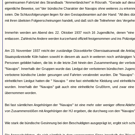
gemeinsamen Fahrtziel des Strandbads "Ammerländchen" in Rösrath. "Gerade auf diesen Fa
eigentliche Beweise, sei "der bündische Charakter der Navajos ohne weiteres zu erkenn
seien. Die Schlussfolgerungen liegen für den Gestapobeamten auf der Hand: "All dies d
mit ihren übelsten Folgeerscheinungen handelt, und daß sich die Teilnehmer des Verge
Immerhin werden am Abend des 22. Oktober 1937 noch 16 Jugendliche, denen "eine b
entlassen. Zahlreiche Andere werden kurzerhand offiziell festgenommen und ins Polizeigefä
Am 23. November 1937 reicht der zuständige Düsseldorfer Oberstaatsanwalt die Anklages
Staatspolizeistelle Köln haben sowohl in diesem als auch in weiteren noch anhängige
Personen gebildet haben, die bis in die letzte Zeit hinein den Zusammenhang der verb
"Navajos". Innerhalb der Gruppen wurde das Liedgut der verbotenen bündischen Jugend
verbotene bündische Lieder gesungen und Fahrten verabredet wurden. Die "Navajos"
einheitlichen Liedgut hatten die " Navajos " eine fast einheitliche Kleidung und einheit
wurden. Innerhalb der "Navajos" galt auch eine einheitliche Grußform, und zwar ein
übernommen worden.
Bei fast sämtlichen Angehörigen der "Navajos" ist eine mehr oder weniger offene Able
von Zusammenstößen mit Angehörigen der HJ ergeben, die durchweg von den "Navajos" a
Wie stark die bündische Gesinnung bei den Beschuldigten ausgeprägt ist, ergibt sich sc