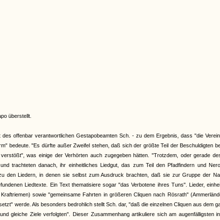
o überstellt.
 des offenbar verantwortlichen Gestapobeamten Sch. - zu dem Ergebnis, dass "die Verein
rm" bedeute. "Es dürfte außer Zweifel stehen, daß sich der größte Teil der Beschuldigten 
verstößt", was einige der Verhörten auch zugegeben hätten. "Trotzdem, oder gerade des
u und trachteten danach, ihr einheitliches Liedgut, das zum Teil den Pfadfindern und Ner
zu den Liedern, in denen sie selbst zum Ausdruck brachten, daß sie zur Gruppe der Na
fundenen Liedtexte. Ein Text thematisiere sogar "das Verbotene ihres Tuns". Lieder, einhei
auf Kraftriemen) sowie "gemeinsame Fahrten in größeren Cliquen nach Rösrath" (Ammerländ
setzt" werde. Als besonders bedrohlich stellt Sch. dar, "daß die einzelnen Cliquen aus dem 
 und gleiche Ziele verfolgten". Dieser Zusammenhang artikuliere sich am augenfälligsten 