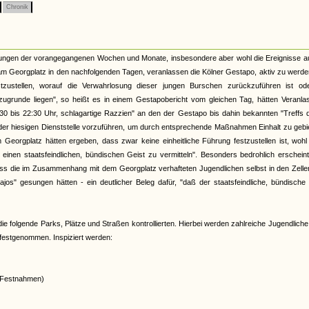
Chronik
tungen der vorangegangenen Wochen und Monate, insbesondere aber wohl die Ereignisse au
am Georgplatz in den nachfolgenden Tagen, veranlassen die Kölner Gestapo, aktiv zu werden
zustellen, worauf die Verwahrlosung dieser jungen Burschen zurückzuführen ist od
ugrunde liegen", so heißt es in einem Gestapobericht vom gleichen Tag, hätten Veranla
30 bis 22:30 Uhr, schlagartige Razzien" an den der Gestapo bis dahin bekannten "Treffs 
der hiesigen Dienststelle vorzuführen, um durch entsprechende Maßnahmen Einhalt zu gebi
Georgplatz hätten ergeben, dass zwar keine einheitliche Führung festzustellen ist, wohl
einen staatsfeindlichen, bündischen Geist zu vermitteln". Besonders bedrohlich erschei
ss die im Zusammenhang mit dem Georgplatz verhafteten Jugendlichen selbst in den Zelle
jos" gesungen hätten - ein deutlicher Beleg dafür, "daß der staatsfeindliche, bündische
, die folgende Parks, Plätze und Straßen kontrollierten. Hierbei werden zahlreiche Jugendliche 
 festgenommen. Inspiziert werden:
2 Festnahmen)