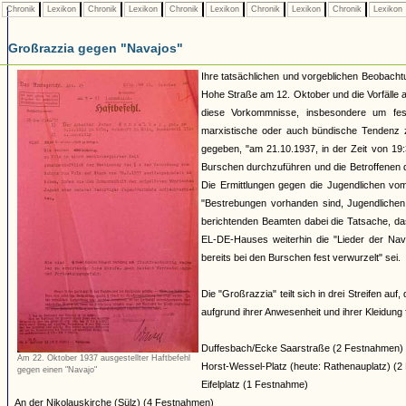
Chronik
Lexikon
Chronik
Lexikon
Chronik
Lexikon
Chronik
Lexikon
Chronik
Lexikon
Großrazzia gegen "Navajos"
Ihre tatsächlichen und vorgeblichen Beobach
Hohe Straße am 12. Oktober und die Vorfälle 
diese Vorkommnisse, insbesondere um fest
marxistische oder auch bündische Tendenz z
gegeben, "am 21.10.1937, in der Zeit von 19:
Burschen durchzuführen und die Betroffenen 
Die Ermittlungen gegen die Jugendlichen vom 
"Bestrebungen vorhanden sind, Jugendlichen 
berichtenden Beamten dabei die Tatsache, da
EL-DE-Hauses weiterhin die "Lieder der Nava
bereits bei den Burschen fest verwurzelt" sei.
Die "Großrazzia" teilt sich in drei Streifen auf
aufgrund ihrer Anwesenheit und ihrer Kleidung
Duffesbach/Ecke Saarstraße (2 Festnahmen)
Am 22. Oktober 1937 ausgestellter Haftbefehl
Horst-Wessel-Platz (heute: Rathenauplatz) (
gegen einen "Navajo"
Eifelplatz (1 Festnahme)
An der Nikolauskirche (Sülz) (4 Festnahmen)