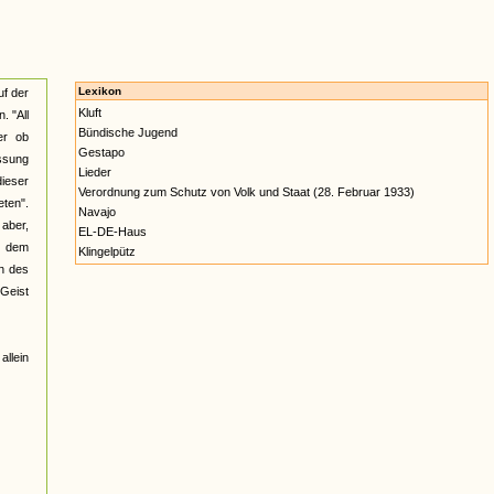
Lexikon
f der
Kluft
. "All
Bündische Jugend
er ob
Gestapo
ssung
Lieder
dieser
Verordnung zum Schutz von Volk und Staat (28. Februar 1933)
eten".
Navajo
 aber,
EL-DE-Haus
nt dem
Klingelpütz
n des
 Geist
allein