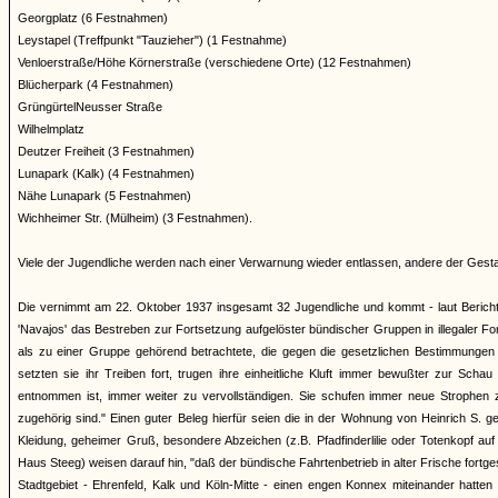
Georgplatz (6 Festnahmen)
Leystapel (Treffpunkt "Tauzieher") (1 Festnahme)
Venloerstraße/Höhe Körnerstraße (verschiedene Orte) (12 Festnahmen)
Blücherpark (4 Festnahmen)
GrüngürtelNeusser Straße
Wilhelmplatz
Deutzer Freiheit (3 Festnahmen)
Lunapark (Kalk) (4 Festnahmen)
Nähe Lunapark (5 Festnahmen)
Wichheimer Str. (Mülheim) (3 Festnahmen).
Viele der Jugendliche werden nach einer Verwarnung wieder entlassen, andere der Gestap
Die vernimmt am 22. Oktober 1937 insgesamt 32 Jugendliche und kommt - laut Bericht
'Navajos' das Bestreben zur Fortsetzung aufgelöster bündischer Gruppen in illegaler Fo
als zu einer Gruppe gehörend betrachtete, die gegen die gesetzlichen Bestimmungen 
setzten sie ihr Treiben fort, trugen ihre einheitliche Kluft immer bewußter zur Scha
entnommen ist, immer weiter zu vervollständigen. Sie schufen immer neue Strophen 
zugehörig sind." Einen guter Beleg hierfür seien die in der Wohnung von Heinrich S. ge
Kleidung, geheimer Gruß, besondere Abzeichen (z.B. Pfadfinderlilie oder Totenkopf 
Haus Steeg) weisen darauf hin, "daß der bündische Fahrtenbetrieb in alter Frische fortge
Stadtgebiet - Ehrenfeld, Kalk und Köln-Mitte - einen engen Konnex miteinander hatten