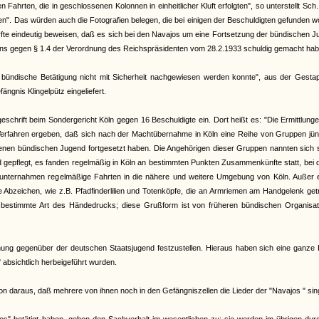
hrten, die in geschlossenen Kolonnen in einheitlicher Kluft erfolgten", so unterstellt Sch
en". Das würden auch die Fotografien belegen, die bei einigen der Beschuldigten gefunden 
ürfte eindeutig beweisen, daß es sich bei den Navajos um eine Fortsetzung der bündischen 
hens gegen § 1.4 der Verordnung des Reichspräsidenten vom 28.2.1933 schuldig gemacht hab
ündische Betätigung nicht mit Sicherheit nachgewiesen werden konnte", aus der Gestap
ngnis Klingelpütz eingeliefert.
chrift beim Sondergericht Köln gegen 16 Beschuldigte ein. Dort heißt es: "Die Ermittlung
n Verfahren ergeben, daß sich nach der Machtübernahme in Köln eine Reihe von Gruppen jü
otenen bündischen Jugend fortgesetzt haben. Die Angehörigen dieser Gruppen nannten sich 
 gepflegt, es fanden regelmäßig in Köln an bestimmten Punkten Zusammenkünfte statt, bei
 unternahmen regelmäßige Fahrten in die nähere und weitere Umgebung von Köln. Außer 
liche Abzeichen, wie z.B. Pfadfinderlilien und Totenköpfe, die an Armriemen am Handgelenk ge
e bestimmte Art des Händedrucks; diese Grußform ist von früheren bündischen Organisat
hnung gegenüber der deutschen Staatsjugend festzustellen. Hieraus haben sich eine ganze
bsichtlich herbeigeführt wurden.
hon daraus, daß mehrere von ihnen noch in den Gefängniszellen die Lieder der "Navajos " sin