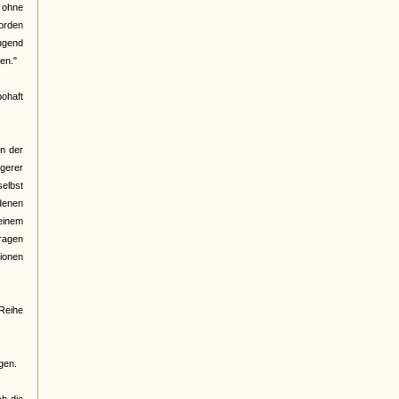
. ohne
worden
Jugend
en."
ohaft
en der
ngerer
selbst
 denen
einem
tragen
ionen
 Reihe
gen.