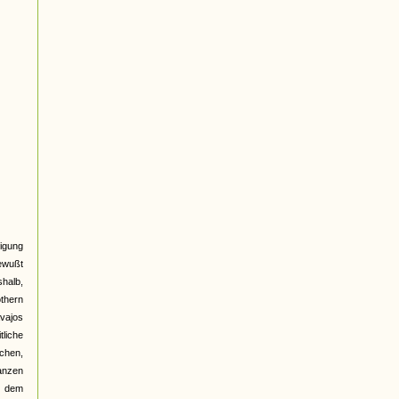
igung
bewußt
halb,
othern
vajos
tliche
chen,
ganzen
in dem