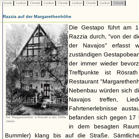
Chronik
Lexikon
Chronik
Lexikon
Chronik
Lexikon
Chronik
Lexikon
Chronik
Razzia auf der Margarethenhöhe
Die Gestapo führt am 
Razzia durch, "von der d
der Navajos" erfasst 
zuständigen Gestapobeamt
der immer wieder bevor
Treffpunkte ist Rösra
Restaurant "Margarethenh
Nebenbau würden sich di
Navajos treffen, Li
Fahrtenerlebnisse austa
befanden sich gegen 17 
Die "Margaretenhöhe" in Rösrath in den 1930er
Jahren
in dem besagten Raum.
Bummler) klang bis auf die Straße. Sämtlich