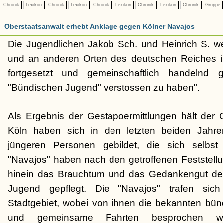
Chronik
Lexikon
Chronik
Lexikon
Chronik
Lexikon
Chronik
Lexikon
Chronik
Gruppe
Oberstaatsanwalt erhebt Anklage gegen Kölner Navajos
Die Jugendlichen Jakob Sch. und Heinrich S. w
und an anderen Orten des deutschen Reiches 
fortgesetzt und gemeinschaftlich handelnd
"Bündischen Jugend" verstossen zu haben".
Als Ergebnis der Gestapoermittlungen hält der O
Köln haben sich in den letzten beiden Jahr
jüngeren Personen gebildet, die sich selbst
"Navajos" haben nach den getroffenen Feststellung
hinein das Brauchtum und das Gedankengut de
Jugend gepflegt. Die "Navajos" trafen sic
Stadtgebiet, wobei von ihnen die bekannten bü
und gemeinsame Fahrten besprochen wu