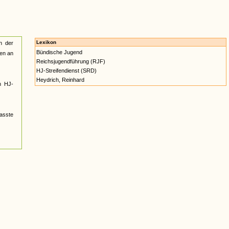
Lexikon
n der
Bündische Jugend
ien an
Reichsjugendführung (RJF)
HJ-Streifendienst (SRD)
Heydrich, Reinhard
n HJ-
passte