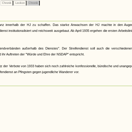
Chronik
Lexikon
Chronik
anz innerhalb der HJ zu schaffen. Das starke Anwachsen der HJ machte in den Auge
enst institutionalisiert und reichsweit ausgebaut. Ab April 1935 ergehen die ersten Arbeitslin
gendverbänden außerhalb des Dienstes". Der Streifendienst soll auch die verschiedene
 ihr Auftreten der "Würde und Ehre der NSDAP" entspricht.
tz der Verbote von 1933 haben sich noch zahlreiche konfessionelle, bündische und unange
ifendienst an Pfingsten gegen jugendliche Wanderer vor.