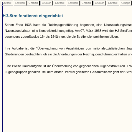
Chronik
Lexikon
Chronik
Lexikon
Chronik
Lexikon
Chronik
Lexikon
Chronik
Gruppe
HJ-Streifendienst eingerichtet
Schon Ende 1933 hatte die Reichsjugendführung begonnen, eine Überwachungsinst
Nationalsozialisten eine Kontrolleinrichtung nötig. Am 07. März 1935 wird der HJ-Streifendi
besonders zuverlässige 16- bis 18-jährige, die die Streifendiensteinheiten bilden.
Ihre Aufgabe ist die "Überwachung von Angehörigen von nationalsozialistischen Ju
Gliederungen beobachten, ob sie die Anordnungen der Reichsjugendführung einhalten und
Eine zweite Hauptaufgabe ist die Überwachung von gegnerischen Jugendstrukturen. Tro
Jugendgruppen gehalten. Bei dem ersten, zentral geleiteten Gesamteinsatz geht der Stre