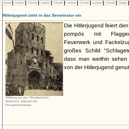
Chronik
Lexikon
Chronik
Lexikon
Chronik
Lexikon
Chronik
Lexikon
Chronik
Gruppe
Hitlerjugend zieht in das Severinstor ein
Die Hitlerjugend feiert de
pompös mit Flaggen-
Feuerwerk und Fackelzug
großes Schild "Schlaget
dass man weithin sehen
von der Hitlerjugend genut
Abbildung aus dem "Westdeutschen
Beobachter" anlässlich der
Einzugsfeierlichkeiten