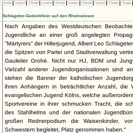
Chronik
Lexikon
Chronik
Lexikon
Chronik
Lexikon
Chronik
Lexikon
Chronik
Gruppe
Schlageter-Gedenkfeier auf den Rheinwiesen
Nach Angaben des Westdeutschen Beobachte
Jugendliche an einer groß angelegten Propag
"Märtyrers" der Hitlerjugend, Albert Leo Schlageter, 
die Spitzen von Partei und Stadtverwaltung vertr
Gauleiter Grohé. Nicht nur HJ, BDM und Jung
Vielzahl anderer Jugendorganisationen sind an 
stehen die Banner der katholischen Jugendorga
ihren Anhängern in beträchtlicher Anzahl, di
evangelischen Jugend Kölns, welche außerordentlic
Sportvereine in ihrer schmucken Tracht, die s
des Stahlhelms und der nationalen Jugendbün
großen Rednerpodium die Waisenkinder, vo
Schwestern begleitet, Platz genommen haben."