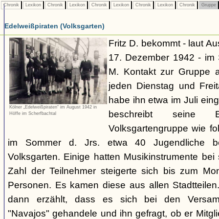
Chronik
Lexikon
Chronik
Lexikon
Chronik
Lexikon
Chronik
Lexikon
Chronik
Gruppe
Edelweißpiraten (Volksgarten)
Fritz D. bekommt - laut A
17. Dezember 1942 - im
M. Kontakt zur Gruppe 
jeden Dienstag und Frei
habe ihn etwa im Juli ei
Kölner „Edelweißpiraten“ im August 1942 in
beschreibt seine 
Höffe im Scherfbachtal
Volksgartengruppe wie fo
im Sommer d. Jrs. etwa 40 Jugendliche bei
Volksgarten. Einige hatten Musikinstrumente bei
Zahl der Teilnehmer steigerte sich bis zum Mo
Personen. Es kamen diese aus allen Stadtteilen
dann erzählt, dass es sich bei den Versa
"Navajos" gehandele und ihn gefragt, ob er Mitgl