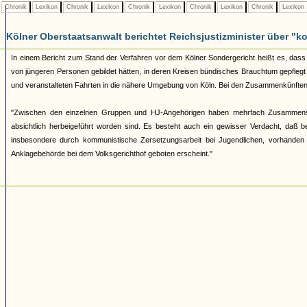
Chronik
Lexikon
Chronik
Lexikon
Chronik
Lexikon
Chronik
Lexikon
Chronik
Lexikon
Kölner Oberstaatsanwalt berichtet Reichsjustizminister über 
In einem Bericht zum Stand der Verfahren vor dem Kölner Sondergericht heißt es, dass 
von jüngeren Personen gebildet hätten, in deren Kreisen bündisches Brauchtum gepfleg
und veranstalteten Fahrten in die nähere Umgebung von Köln. Bei den Zusammenkünften
"Zwischen den einzelnen Gruppen und HJ-Angehörigen haben mehrfach Zusammenst
absichtlich herbeigeführt worden sind. Es besteht auch ein gewisser Verdacht, daß
insbesondere durch kommunistische Zersetzungsarbeit bei Jugendlichen, vorhanden 
Anklagebehörde bei dem Volksgerichthof geboten erscheint."