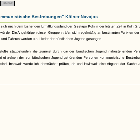
Chronik
"kommunistische Bestrebungen" Kölner Navajos
sich nach dem bisherigen Ermittlungsstand der Gestapo Köln in der letzten Zeit in Köln G
t würde. Die Angehörigen dieser Gruppen träfen sich regelmäßig an bestimmten Punkten der
 und Fahrten werden u.a. Lieder der bündischen Jugend gesungen.
öße stattgefunden, die zumeist durch die der bündischen Jugend nahestehenden Per
 bei einzelnen der zur bündischen Jugend gehörenden Personen kommunistische Bestrebu
sind. Insoweit werde ich demnächst prüfen, ob und inwieweit eine Abgabe der Sache a