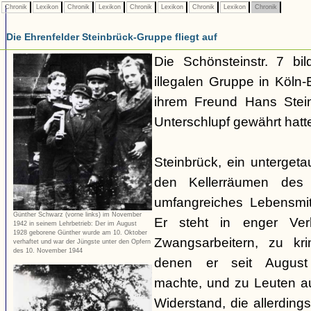
Chronik
Lexikon
Chronik
Lexikon
Chronik
Lexikon
Chronik
Lexikon
Chronik
Die Ehrenfelder Steinbrück-Gruppe fliegt auf
Die Schönsteinstr. 7 bil
illegalen Gruppe in Köln-E
ihrem Freund Hans Stein
Unterschlupf gewährt hatt
Steinbrück, ein untergetau
den Kellerräumen des 
umfangreiches Lebensmit
Günther Schwarz (vorne links) im November
Er steht in enger Ver
1942 in seinem Lehrbetrieb: Der im August
1928 geborene Günther wurde am 10. Oktober
Zwangsarbeitern, zu kri
verhaftet und war der Jüngste unter den Opfern
des 10. November 1944
denen er seit August
machte, und zu Leuten 
Widerstand, die allerdin