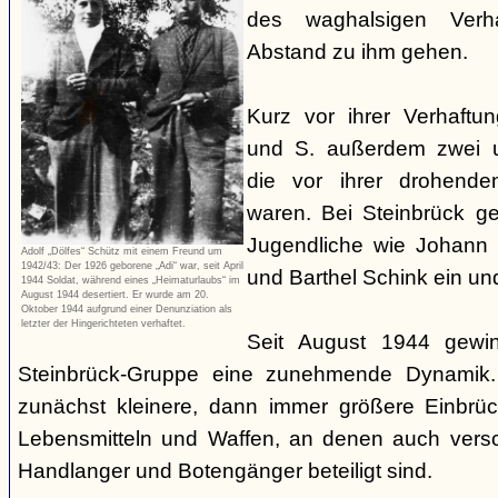
des waghalsigen Verha
Abstand zu ihm gehen.
Kurz vor ihrer Verhaftu
und S. außerdem zwei u
die vor ihrer drohenden
waren. Bei Steinbrück g
Jugendliche wie Johann 
Adolf „Dölfes“ Schütz mit einem Freund um
1942/43: Der 1926 geborene „Adi“ war, seit April
und Barthel Schink ein un
1944 Soldat, während eines „Heimaturlaubs“ im
August 1944 desertiert. Er wurde am 20.
Oktober 1944 aufgrund einer Denunziation als
letzter der Hingerichteten verhaftet.
Seit August 1944 gewin
Steinbrück-Gruppe eine zunehmende Dynamik.
zunächst kleinere, dann immer größere Einbrü
Lebensmitteln und Waffen, an denen auch versc
Handlanger und Botengänger beteiligt sind.