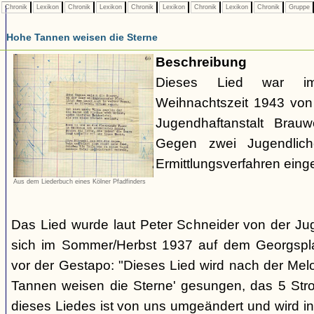
Chronik
Lexikon
Chronik
Lexikon
Chronik
Lexikon
Chronik
Lexikon
Chronik
Gruppe
Hohe Tannen weisen die Sterne
Beschreibung
Dieses Lied war 
Weihnachtszeit 1943 von 
Jugendhaftanstalt Brau
Gegen zwei Jugendlich
Ermittlungsverfahren eingel
Aus dem Liederbuch eines Kölner Pfadfinders
Das Lied wurde laut Peter Schneider von der Jug
sich im Sommer/Herbst 1937 auf dem Georgsplat
vor der Gestapo: "Dieses Lied wird nach der Mel
Tannen weisen die Sterne' gesungen, das 5 Stro
dieses Liedes ist von uns umgeändert und wird 