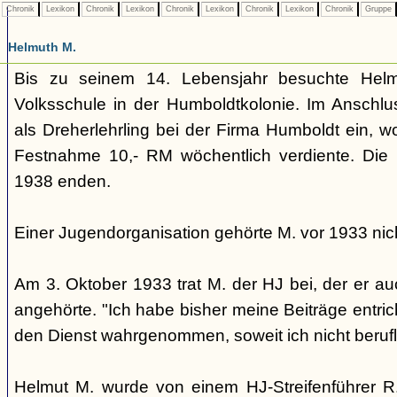
Chronik
Lexikon
Chronik
Lexikon
Chronik
Lexikon
Chronik
Lexikon
Chronik
Gruppe
Helmuth M.
Bis zu seinem 14. Lebensjahr besuchte Helm
Volksschule in der Humboldtkolonie. Im Anschlus
als Dreherlehrling bei der Firma Humboldt ein, w
Festnahme 10,- RM wöchentlich verdiente. Die L
1938 enden.
Einer Jugendorganisation gehörte M. vor 1933 nic
Am 3. Oktober 1933 trat M. der HJ bei, der er a
angehörte. "Ich habe bisher meine Beiträge entr
den Dienst wahrgenommen, soweit ich nicht berufli
Helmut M. wurde von einem HJ-Streifenführer R.