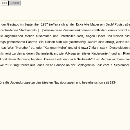
Lied
Gruppe
 der Gestapo im September 1937 treffen sich an der Ecke Alte Mauer am Bach/ Poststraße
rschiedenen Stadtvierteln. [...] Warum diese Zusammenkommen stattfinden kann ich nicht 
 Die Jugendlichen stehen zusammen und unterhalten sich, singen Lieder und treiben alle
ags gemeinsame Fahrten. Sie kleiden sich alle gleichmäßig, warum dies erfolgt, weiss ic
r das Wort "Nerother" zu, oder "Kanonen-Keller" und sind etwa 7 Mann stark. Diese sieben t
 meist zu den anderen Sammelplätzen, wie Volksgarten (tiefer Kindergarten) und am Rhein.
nd und deren Befreiung handeln. Dieses Lied nennt sich "Rübezahl". Der Refrain wird von m
tzwei."“ Br. sagt ferner aus, dass diese Gruppe an der Schlägerei in Kalk vom 7. Septembe
re die Jugendgruppe zu den ältesten Navajogruppen und bestehe schon seit 1934.