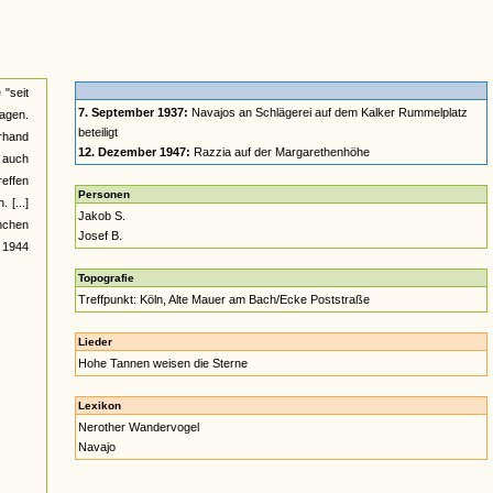
 "seit
7. September 1937:
Navajos an Schlägerei auf dem Kalker Rummelplatz
sagen.
beteiligt
rhand
12. Dezember 1947:
Razzia auf der Margarethenhöhe
h auch
reffen
Personen
 [...]
Jakob S.
anchen
Josef B.
r 1944
Topografie
Treffpunkt: Köln, Alte Mauer am Bach/Ecke Poststraße
Lieder
Hohe Tannen weisen die Sterne
Lexikon
Nerother Wandervogel
Navajo