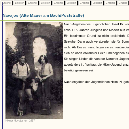
Chronik
Lexikon
Chronik
Lexikon
Chronik
Lexikon
Chronik
Lexikon
Chronik
Gruppe
Navajos (Alte Mauer am Bach/Poststraße)
Nach Angaben des Jugendlichen Josef Br. vor
etwa 1 1/2 Jahren Jungens und Mädels aus ve
Ein bestimmter Grund ist nicht ersichtlich.
Streiche. Dann auch verabreden sie für Sonnt
nicht. Als Bezeichnung legen sie sich entwede
sich an oben erwähnter Ecke und begeben sich
Sie singen Lieder, die von der Nerother-Juge
abgeändert in: "schlagt die Hitler-Jugend en
beteiligt gewesen sei.
Nach Angaben des Jugendlichen Heinz N. gehö
Kölner Navajos um 1937