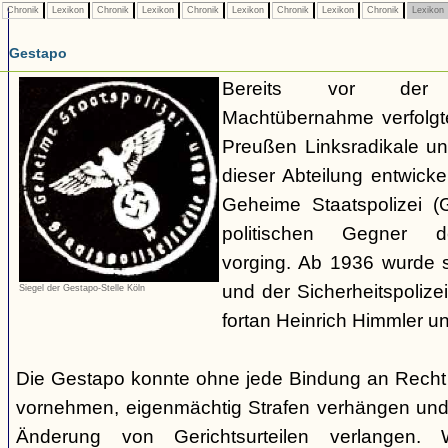
Chronik
Lexikon
Chronik
Lexikon
Chronik
Lexikon
Chronik
Lexikon
Chronik
Lexikon
Gestapo
Bereits vor der nat
Machtübernahme verfolgte 
Preußen Linksradikale u
dieser Abteilung entwicke
Geheime Staatspolizei (
politischen Gegner de
vorging. Ab 1936 wurde si
und der Sicherheitspolize
Siegel der Gestapo-Stelle Köln
fortan Heinrich Himmler u
Die Gestapo konnte ohne jede Bindung an Rech
vornehmen, eigenmächtig Strafen verhängen und
Änderung von Gerichtsurteilen verlangen. Wi