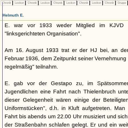
Chronik
Lexikon
Chronik
Lexikon
Chronik
Lexikon
Chronik
Lexikon
Chronik
Gruppe
Helmuth E.
E. war vor 1933 weder Mitglied im KJVD 
"linksgerichteten Organisation".
Am 16. August 1933 trat er der HJ bei, an de
Februar 1936, dem Zeitpunkt seiner Vernehmung 
regelmäßig" teilnahm.
E. gab vor der Gestapo zu, im Spätsommer 
Jugendlichen eine Fahrt nach Thielenbruch un
dieser Gelegenheit wären einige der Beteiligt
Uniformstücken", d.h. in Kluft aufgetreten. M
Fahrt bis abends um 22.00 Uhr musiziert und sich
der Straßenbahn schlafen gelegt. Er und ein wei