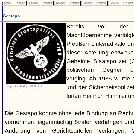
Chronik
Lexikon
Chronik
Lexikon
Chronik
Lexikon
Chronik
Lexikon
Chronik
Lexikon
Gestapo
Bereits vor der nat
Machtübernahme verfolgte 
Preußen Linksradikale u
dieser Abteilung entwicke
Geheime Staatspolizei (
politischen Gegner de
vorging. Ab 1936 wurde si
und der Sicherheitspolize
Siegel der Gestapo-Stelle Köln
fortan Heinrich Himmler u
Die Gestapo konnte ohne jede Bindung an Rech
vornehmen, eigenmächtig Strafen verhängen und
Änderung von Gerichtsurteilen verlangen. Wi